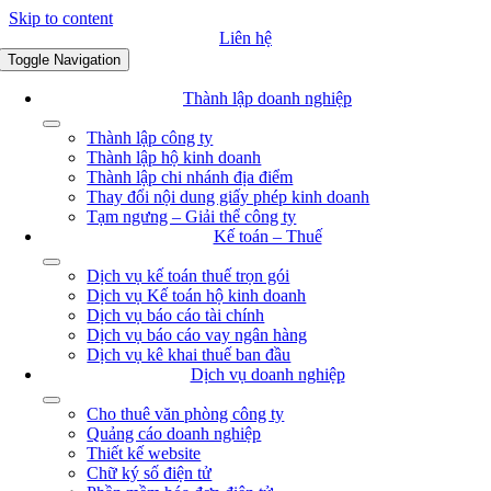
Skip to content
Liên hệ
Toggle Navigation
Thành lập doanh nghiệp
Thành lập công ty
Thành lập hộ kinh doanh
Thành lập chi nhánh địa điểm
Thay đổi nội dung giấy phép kinh doanh
Tạm ngưng – Giải thể công ty
Kế toán – Thuế
Dịch vụ kế toán thuế trọn gói
Dịch vụ Kế toán hộ kinh doanh
Dịch vụ báo cáo tài chính
Dịch vụ báo cáo vay ngân hàng
Dịch vụ kê khai thuế ban đầu
Dịch vụ doanh nghiệp
Cho thuê văn phòng công ty
Quảng cáo doanh nghiệp
Thiết kế website
Chữ ký số điện tử