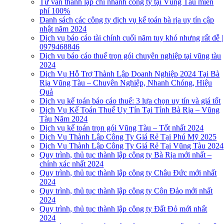
Tư vấn thành lập chi nhánh công ty tại Vũng Tàu miễn
phí 100%
Danh sách các công ty dịch vụ kế toán bà rịa uy tín cập
nhật năm 2024
Dịch vụ báo cáo tài chính cuối năm tuy khó nhưng rất dễ |
0979468846
Dịch vụ báo cáo thuế trọn gói chuyên nghiệp tại vũng tàu
2024
Dịch Vụ Hỗ Trợ Thành Lập Doanh Nghiệp 2024 Tại Bà
Rịa Vũng Tàu – Chuyên Nghiệp, Nhanh Chóng, Hiệu
Quả
Dịch vụ kế toán báo cáo thuế: 3 lựa chọn uy tín và giá tốt
Dịch Vụ Kế Toán Thuế Uy Tín Tại Tỉnh Bà Rịa – Vũng
Tàu Năm 2024
Dịch vụ kế toán trọn gói Vũng Tàu – Tốt nhất 2024
Dịch Vụ Thành Lập Công Ty Giá Rẻ Tại Phú Mỹ 2025
Dịch Vụ Thành Lập Công Ty Giá Rẻ Tại Vũng Tàu 2024
Quy trình, thủ tục thành lập công ty Bà Rịa mới nhất –
chính xác nhất 2024
Quy trình, thủ tục thành lập công ty Châu Đức mới nhất
2024
Quy trình, thủ tục thành lập công ty Côn Đảo mới nhất
2024
Quy trình, thủ tục thành lập công ty Đất Đỏ mới nhất
2024