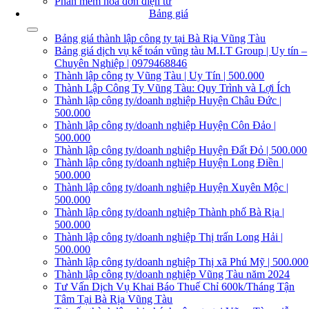
Phần mềm hóa đơn điện tử
Bảng giá
Bảng giá thành lập công ty tại Bà Rịa Vũng Tàu
Bảng giá dịch vụ kế toán vũng tàu M.I.T Group | Uy tín –
Chuyên Nghiệp | 0979468846
Thành lập công ty Vũng Tàu | Uy Tín | 500.000
Thành Lập Công Ty Vũng Tàu: Quy Trình và Lợi Ích
Thành lập công ty/doanh nghiệp Huyện Châu Đức |
500.000
Thành lập công ty/doanh nghiệp Huyện Côn Đảo |
500.000
Thành lập công ty/doanh nghiệp Huyện Đất Đỏ | 500.000
Thành lập công ty/doanh nghiệp Huyện Long Điền |
500.000
Thành lập công ty/doanh nghiệp Huyện Xuyên Mộc |
500.000
Thành lập công ty/doanh nghiệp Thành phố Bà Rịa |
500.000
Thành lập công ty/doanh nghiệp Thị trấn Long Hải |
500.000
Thành lập công ty/doanh nghiệp Thị xã Phú Mỹ | 500.000
Thành lập công ty/doanh nghiệp Vũng Tàu năm 2024
Tư Vấn Dịch Vụ Khai Báo Thuế Chỉ 600k/Tháng Tận
Tâm Tại Bà Rịa Vũng Tàu