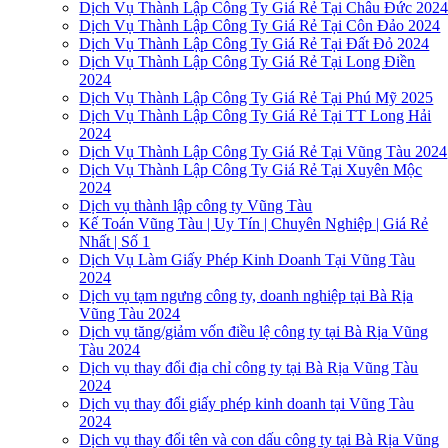
Dịch Vụ Thành Lập Công Ty Giá Rẻ Tại Châu Đức 202
Dịch Vụ Thành Lập Công Ty Giá Rẻ Tại Côn Đảo 2024
Dịch Vụ Thành Lập Công Ty Giá Rẻ Tại Đất Đỏ 2024
Dịch Vụ Thành Lập Công Ty Giá Rẻ Tại Long Điền
2024
Dịch Vụ Thành Lập Công Ty Giá Rẻ Tại Phú Mỹ 2025
Dịch Vụ Thành Lập Công Ty Giá Rẻ Tại TT Long Hải
2024
Dịch Vụ Thành Lập Công Ty Giá Rẻ Tại Vũng Tàu 2024
Dịch Vụ Thành Lập Công Ty Giá Rẻ Tại Xuyên Mộc
2024
Dịch vụ thành lập công ty Vũng Tàu
Kế Toán Vũng Tàu | Uy Tín | Chuyên Nghiệp | Giá Rẻ
Nhất | Số 1
Dịch Vụ Làm Giấy Phép Kinh Doanh Tại Vũng Tàu
2024
Dịch vụ tạm ngưng công ty, doanh nghiệp tại Bà Rịa
Vũng Tàu 2024
Dịch vụ tăng/giảm vốn điều lệ công ty tại Bà Rịa Vũng
Tàu 2024
Dịch vụ thay đổi địa chỉ công ty tại Bà Rịa Vũng Tàu
2024
Dịch vụ thay đổi giấy phép kinh doanh tại Vũng Tàu
2024
Dịch vụ thay đổi tên và con dấu công ty tại Bà Rịa Vũng