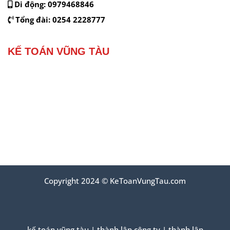
Di động:
0979468846
Tổng đài:
0254 2228777
KẾ TOÁN VŨNG TÀU
Copyright 2024 © KeToanVungTau.com
kế toán vũng tàu
|
thành lập công ty
|
thành lập