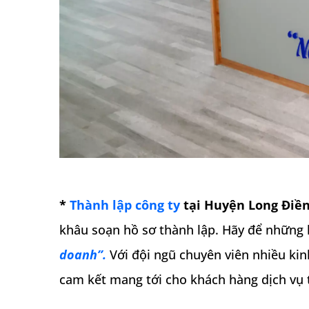
*
Thành lập công ty
tại Huyện Long Điề
khâu soạn hồ sơ thành lập. Hãy để những 
doanh”.
Với đội ngũ chuyên viên nhiều kin
cam kết mang tới cho khách hàng dịch vụ t