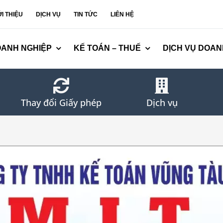
ỚI THIỆU
DỊCH VỤ
TIN TỨC
LIÊN HỆ
OANH NGHIỆP
KẾ TOÁN – THUẾ
DỊCH VỤ DOAN
Thay đổi Giấy phép
Dịch vụ