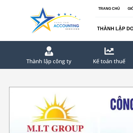
Skip
TRANG CHỦ
GI
to
content
THÀNH LẬP D
Thành lập công ty
Kế toán thuế
View
Larger
Image