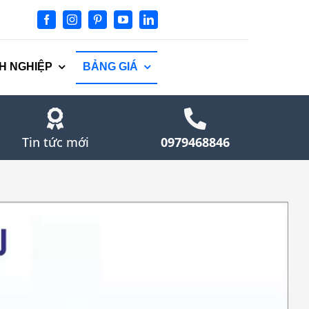
H NGHIỆP
BẢNG GIÁ
Tin tức mới
0979468846