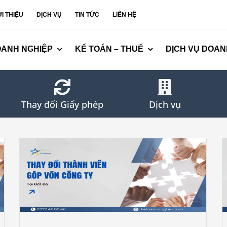
ỚI THIỆU
DỊCH VỤ
TIN TỨC
LIÊN HỆ
OANH NGHIỆP
KẾ TOÁN – THUẾ
DỊCH VỤ DOAN
Thay đổi Giấy phép
Dịch vụ
Y
THAY ĐỔI THÀNH VIÊN GÓP VỐN CÔNG TY
TẠI CÔN ĐẢO 2026
Tin tức