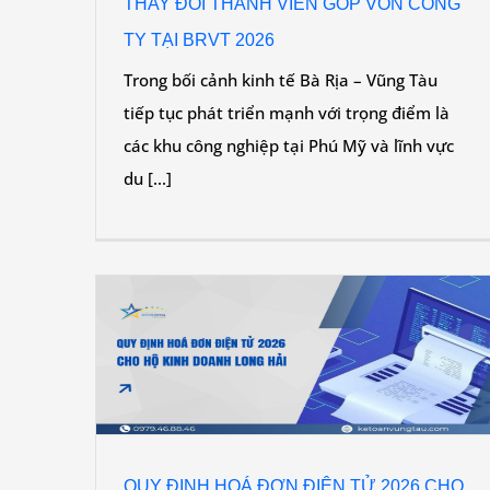
THAY ĐỔI THÀNH VIÊN GÓP VỐN CÔNG
TY TẠI BRVT 2026
Trong bối cảnh kinh tế Bà Rịa – Vũng Tàu
tiếp tục phát triển mạnh với trọng điểm là
các khu công nghiệp tại Phú Mỹ và lĩnh vực
du [...]
 CHO HỘ
 THUẾ
Tin
QUY ĐỊNH HOÁ ĐƠN ĐIỆN TỬ 2026 CHO