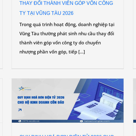
THAY ĐỔI THÀNH VIÊN GÓP VỐN CÔNG
TY TẠI VŨNG TÀU 2026
Trong quá trình hoạt động, doanh nghiệp tại
Vũng Tàu thường phát sinh nhu cầu thay đổi
thành viên góp vốn công ty do chuyển
nhượng phần vốn góp, tiếp [...]
Ộ
QUY ĐỊNH HOÁ ĐƠN ĐIỆN TỬ 2026 CHO HỘ
KINH DOANH ĐẤT ĐỎ
n
Dịch vụ
Dịch vụ chính
DỊCH VỤ KẾ TOÁN THUẾ
Tin
tức