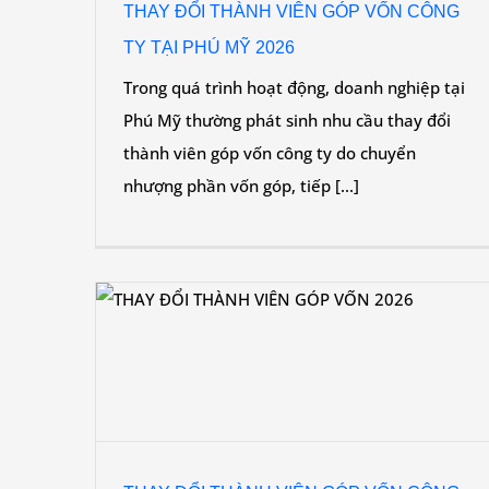
THAY ĐỔI THÀNH VIÊN GÓP VỐN CÔNG
TY TẠI PHÚ MỸ 2026
Trong quá trình hoạt động, doanh nghiệp tại
Phú Mỹ thường phát sinh nhu cầu thay đổi
thành viên góp vốn công ty do chuyển
nhượng phần vốn góp, tiếp [...]
QUY ĐỊNH HOÁ ĐƠN ĐIỆN TỬ 2026 CHO H
ÔNG TY
KINH DOANH CÔN ĐẢO
Dịch vụ
Dịch vụ chính
DỊCH VỤ KẾ TOÁN THUẾ
Ti
tức