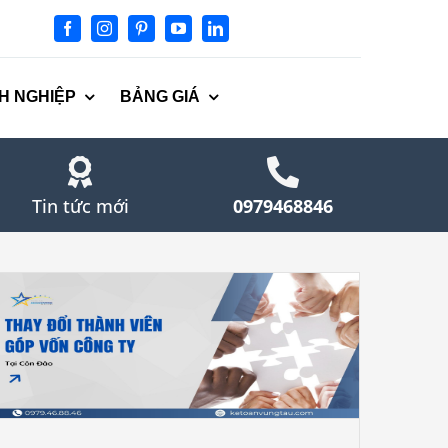
H NGHIỆP
BẢNG GIÁ
Tin tức mới
0979468846