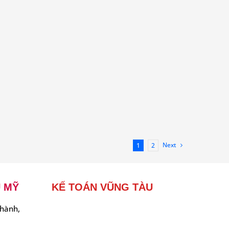
Next
1
2
Ú MỸ
KẾ TOÁN VŨNG TÀU
hành,