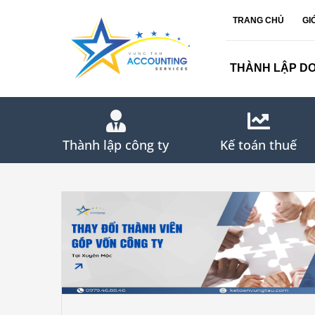
Skip
TRANG CHỦ
GI
to
content
THÀNH LẬP D
Thành lập công ty
Kế toán thuế
ÔNG TY
THAY ĐỔI THÀNH VIÊN GÓP VỐN CÔNG T
TẠI ĐẤT ĐỎ 2026
Tin tức