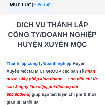
MỤC LỤC
[
Hiển thị
]
DỊCH VỤ THÀNH LẬP
CÔNG TY/DOANH NGHIỆP
HUYỆN XUYÊN MỘC
Thành lập công ty/doanh nghiệp
Huyện
Xuyên Mộc
tại M.I.T GROUP các bạn
sẽ
nhận
được Giấy phép kinh doanh + Con dấu chỉ từ
sau 3 ngày làm việc, phí dịch vụ chỉ
500.000vnđ,
giúp bạn tiết kiệm chi phí & thời
gian đi lại tối đa.