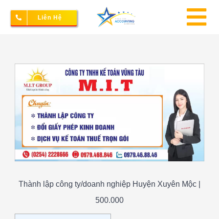
Skip
Liên Hệ
to
To
content
Na
Thành lập doanh nghiệp
View
Larger
Image
Kế toán – Thuế
Dịch vụ doanh nghiệp
Bảng giá
Thành lập công ty/doanh nghiệp Huyện Xuyên Mộc |
500.000