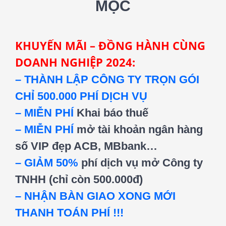
MỘC
KHUYẾN MÃI – ĐỒNG HÀNH CÙNG
DOANH NGHIỆP 2024:
– THÀNH LẬP CÔNG TY TRỌN GÓI
CHỈ 500.000 PHÍ DỊCH VỤ
– MIỄN PHÍ
Khai báo thuế
– MIỄN PHÍ
mở tài khoản ngân hàng
số VIP đẹp ACB, MBbank…
– GIẢM 50%
phí dịch vụ mở Công ty
TNHH (chỉ còn 500.000đ)
– NHẬN BÀN GIAO XONG MỚI
THANH TOÁN PHÍ !!!