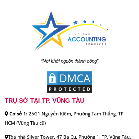
TRỤ SỞ TẠI TP. VŨNG TÀU
Cơ sở 1:
25G1 Nguyễn Kiệm, Phường Tam Thắng, TP
HCM (Vũng Tàu cũ)
Tòa nhà Silver Tower, 47 Ba Cu, Phường 1, TP. Vũng Tàu.
Di động: 0979468846
Tổng đài:
0254 2228777
VP TẠI BÀ RỊA & PHÚ MỸ
Cơ sở 3:
146 Nguyễn Tất Thành, P.Phước Nguyên, TP. Bà
Rịa
Cơ sở 4:
Khu phố Song Vĩnh, P.Tân Phước, Thị Xã Phú Mỹ.