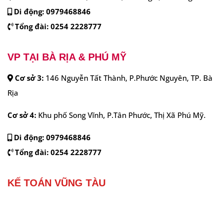
Di động:
0979468846
Tổng đài:
0254 2228777
KẾ TOÁN VŨNG TÀU
Copyright 2024 © KeToanVungTau.com