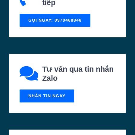
NHẮN TIN NGAY
VP làm việc của
chúng tôi
XEM ĐƯỜNG ĐI