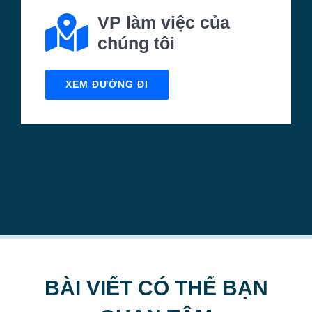
BÀI VIẾT CÓ THỂ BẠN
QUAN TÂM
THAY ĐỔI THÀNH VIÊN GÓP VỐN CÔNG TY TẠI XUYÊN
MỘC 2026
THAY ĐỔI THÀNH VIÊN GÓP VỐN CÔNG TY TẠI ĐẤT ĐỎ
2026