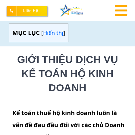
Skip
Liên Hệ
to
To
content
Na
MỤC LỤC
[
Hiển thị
]
Thành lập doanh nghiệp
GIỚI THIỆU DỊCH VỤ
Kế toán – Thuế
KẾ TOÁN HỘ KINH
Dịch vụ doanh nghiệp
DOANH
Bảng giá
Kế toán thuế hộ kinh doanh luôn là
vấn đề đau đầu đối với các chủ Doanh