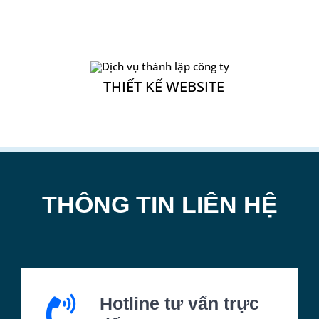
THÔNG TIN LIÊN HỆ
Hotline tư vấn trực
tiếp
GỌI NGAY: 0979468846
Tư vấn qua tin nhắn
Zalo