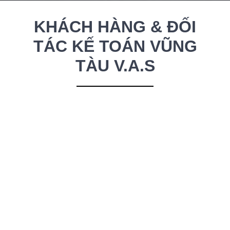
Bà, Trần Hương Lan
,
Công ty CP
Truyền thông Laser Việt Nam
“Tôi rất yên tâm khi sử dụng dịch
vụ kế toán tại KẾ TOÁN VŨNG TÀU.
Phải nói là rất chuyên nghiệp và
chính xác. Hơn 6 năm sử dụng
dịch vụ quyết toán thuế và báo cáo