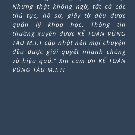
Tư Vấn Dịch Vụ Khai Báo Thuế Chỉ 600k/Tháng Tận
Tâm Tại Bà Rịa Vũng Tàu
Tầm Quan Trọng Của Dịch Vụ Khai Báo
Thuế Dịch vụ khai báo thuế là một phần
[...]
THAY ĐỔI THÀNH VIÊN GÓP VỐN CÔNG TY TẠI
XUYÊN MỘC 2026