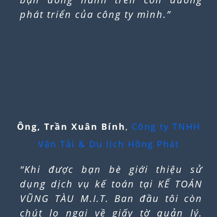
Tư vấn thành lập chi nhánh công ty tại Vũng Tàu
miễn phí 100%
Thành lập chi nhánh công ty là một
bước quan trọng để mở rộng kinh
doanh, tạo [...]