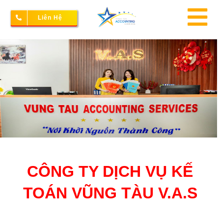
Skip
Liên Hệ
to
To
content
Na
Thành lập doanh nghiệp
Kế toán – Thuế
Dịch vụ doanh nghiệp
CÔNG TY DỊCH VỤ KẾ
Bảng giá
TOÁN VŨNG TÀU V.A.S