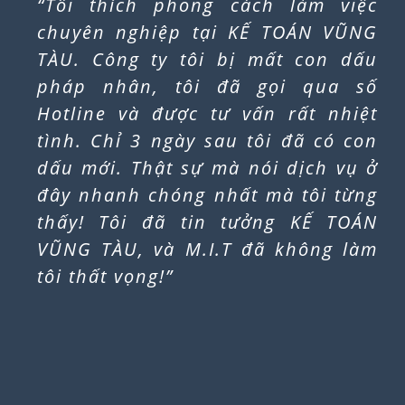
“Khi được bạn bè giới thiệu sử
dụng dịch vụ kế toán tại KẾ TOÁN
VŨNG TÀU M.I.T. Ban đầu tôi còn
chút lo ngại về giấy tờ quản lý.
Nhưng thật không ngờ, tất cả các
thủ tục, hồ sơ, giấy tờ đều được
quản lý khoa học. Thông tin
thường xuyên được KẾ TOÁN VŨNG
TÀU M.I.T cập nhật nên mọi chuyện
đều được giải quyết nhanh chóng
và hiệu quả.” Xin cám ơn KẾ TOÁN
VŨNG TÀU M.I.T!