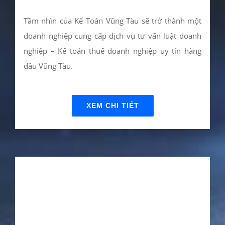
GIÁ TRỊ CỐT LÕI
Kế Toán Vũng Tàu xây dựng giá trị cốt lõi 3T dựa
trên cảm nhận của khách hàng. Sự hài lòng của
khách hàng là thước đo tiêu chuẩn giá trị dịch vụ
mà M.I.T mang tới.
XEM CHI TIẾT