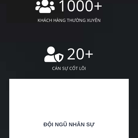
XEM CHI TIẾT
TẦM NHÌN
Tầm nhìn của Kế Toán Vũng Tàu sẽ trở thành một
doanh nghiệp cung cấp dịch vụ tư vấn luật doanh
nghiệp – Kế toán thuế doanh nghiệp uy tín hàng
đầu Vũng Tàu.