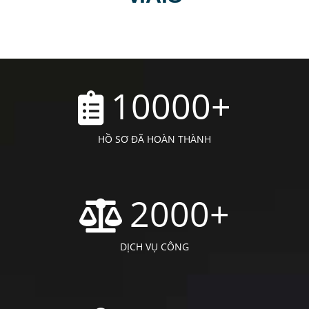
1000
+
KHÁCH HÀNG THƯỜNG XUYÊN
20
+
CÁN SỰ CỐT LÕI
ĐỘI NGŨ NHÂN SỰ
Nhân sự của Kế Toán Vũng Tàu là những người hội
tụ đầy đủ những giá trị cốt lõi của M.I.T:
“Tâm – Trí
– Tín”
, thể hiện giá trị thực sự bản lĩnh của chúng
tôi.