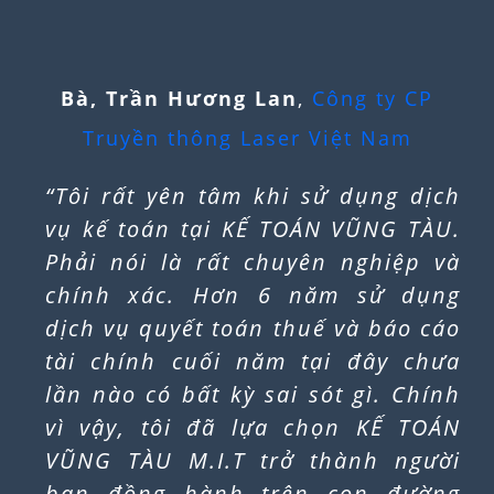
Ông, Trần Ngọc Ánh
,
Công ty Cổ
phần Quốc tế Bảo Sơn
BÀI VIẾT MỚI KẾ
TOÁN VŨNG TÀU V.A.S