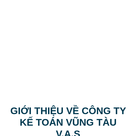
10000
+
HỒ SƠ ĐÃ HOÀN THÀNH
2000
+
DỊCH VỤ CÔNG