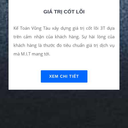
“Tôi thích phong cách làm việc
chuyên nghiệp tại KẾ TOÁN VŨNG
TÀU. Công ty tôi bị mất con dấu
pháp nhân, tôi đã gọi qua số
Hotline và được tư vấn rất nhiệt
tình. Chỉ 3 ngày sau tôi đã có con
dấu mới. Thật sự mà nói dịch vụ ở
đây nhanh chóng nhất mà tôi từng
thấy! Tôi đã tin tưởng KẾ TOÁN
VŨNG TÀU, và M.I.T đã không làm
tôi thất vọng!”