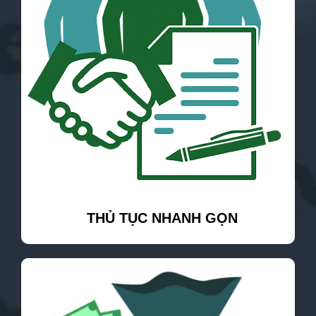
THỦ TỤC NHANH GỌN