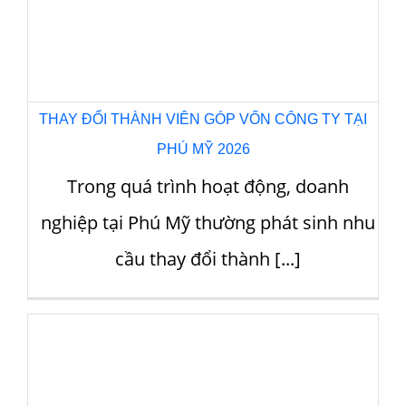
THAY ĐỔI THÀNH VIÊN GÓP VỐN CÔNG TY TẠI
BRVT 2026
Trong bối cảnh kinh tế Bà Rịa – Vũng
Tàu tiếp tục phát triển mạnh với trọng
điểm [...]
THAY ĐỔI THÀNH VIÊN GÓP VỐN CÔNG TY TẠI