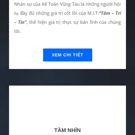
XEM CHI TIẾT
SỨ MỆNH
KẾ TOÁN VŨNG TÀU định hướng phát triển ở một
số dịch vụ bao gồm: Tư vấn pháp lý, Thành lập
doanh nghiệp, Kế toán thuế, Sở hữu trí tuệ, Công
bố sản phẩm trọn gói.
XEM CHI TIẾT