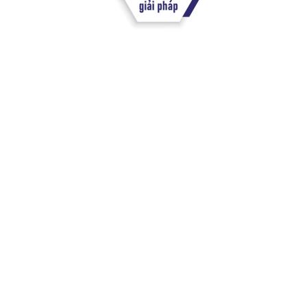
GIỚI THIỆU VỀ CÔNG TY
KẾ TOÁN VŨNG TÀU
V.A.S