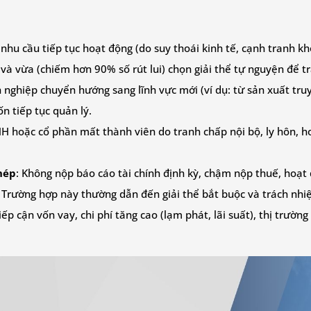
hu cầu tiếp tục hoạt động (do suy thoái kinh tế, cạnh tranh kh
à vừa (chiếm hơn 90% số rút lui) chọn giải thể tự nguyện để t
 nghiệp chuyển hướng sang lĩnh vực mới (ví dụ: từ sản xuất tru
 tiếp tục quản lý.
 hoặc cổ phần mất thành viên do tranh chấp nội bộ, ly hôn, h
hép
: Không nộp báo cáo tài chính định kỳ, chậm nộp thuế, hoạ
Trường hợp này thường dẫn đến giải thể bắt buộc và trách nhiệm
iếp cận vốn vay, chi phí tăng cao (lạm phát, lãi suất), thị trường