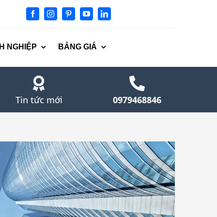
H NGHIỆP
BẢNG GIÁ
Tin tức mới
0979468846