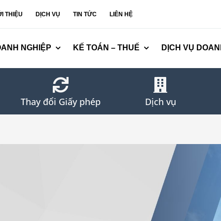
ỚI THIỆU
DỊCH VỤ
TIN TỨC
LIÊN HỆ
OANH NGHIỆP
KẾ TOÁN – THUẾ
DỊCH VỤ DOAN
Thay đổi Giấy phép
Dịch vụ