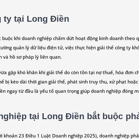
 ty tại Long Điền
 bắt buộc khi doanh nghiệp chấm dứt hoạt động kinh doanh theo 
ờng quản lý dữ liệu điện tử, việc thực hiện giải thể công ty k
 và hồ sơ pháp lý liên quan.
vừa gặp khó khăn khi giải thể do còn tồn tại nợ thuế, hóa đơn 
 bị kéo dài thời gian giải thể, phát sinh truy thu, xử phạt hoặc
g Điền ngay từ đầu là yếu tố quan trọng giúp doanh nghiệp đóng
hiệp tại Long Điền bắt buộc phải
i khoản 23 Điều 1 Luật Doanh nghiệp 2025), doanh nghiệp phải