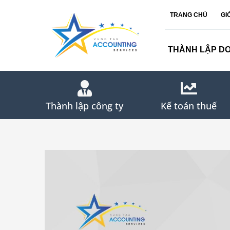
Skip
TRANG CHỦ
GI
to
content
THÀNH LẬP D
Thành lập công ty
Kế toán thuế
View
Larger
Image