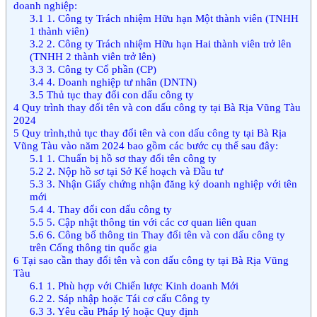
doanh nghiệp:
3.1
1. Công ty Trách nhiệm Hữu hạn Một thành viên (TNHH
1 thành viên)
3.2
2. Công ty Trách nhiệm Hữu hạn Hai thành viên trở lên
(TNHH 2 thành viên trở lên)
3.3
3. Công ty Cổ phần (CP)
3.4
4. Doanh nghiệp tư nhân (DNTN)
3.5
Thủ tục thay đổi con dấu công ty
4
Quy trình thay đổi tên và con dấu công ty tại Bà Rịa Vũng Tàu
2024
5
Quy trình,thủ tục thay đổi tên và con dấu công ty tại Bà Rịa
Vũng Tàu vào năm 2024 bao gồm các bước cụ thể sau đây:
5.1
1. Chuẩn bị hồ sơ thay đổi tên công ty
5.2
2. Nộp hồ sơ tại Sở Kế hoạch và Đầu tư
5.3
3. Nhận Giấy chứng nhận đăng ký doanh nghiệp với tên
mới
5.4
4. Thay đổi con dấu công ty
5.5
5. Cập nhật thông tin với các cơ quan liên quan
5.6
6. Công bố thông tin Thay đổi tên và con dấu công ty
trên Cổng thông tin quốc gia
6
Tại sao cần thay đổi tên và con dấu công ty tại Bà Rịa Vũng
Tàu
6.1
1. Phù hợp với Chiến lược Kinh doanh Mới
6.2
2. Sáp nhập hoặc Tái cơ cấu Công ty
6.3
3. Yêu cầu Pháp lý hoặc Quy định