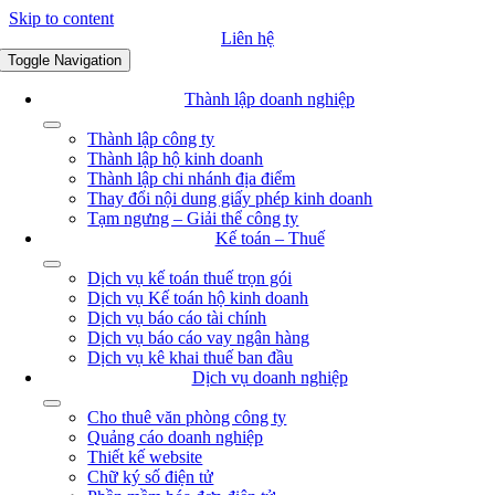
Skip to content
Liên hệ
Toggle Navigation
Thành lập doanh nghiệp
Thành lập công ty
Thành lập hộ kinh doanh
Thành lập chi nhánh địa điểm
Thay đổi nội dung giấy phép kinh doanh
Tạm ngưng – Giải thể công ty
Kế toán – Thuế
Dịch vụ kế toán thuế trọn gói
Dịch vụ Kế toán hộ kinh doanh
Dịch vụ báo cáo tài chính
Dịch vụ báo cáo vay ngân hàng
Dịch vụ kê khai thuế ban đầu
Dịch vụ doanh nghiệp
Cho thuê văn phòng công ty
Quảng cáo doanh nghiệp
Thiết kế website
Chữ ký số điện tử