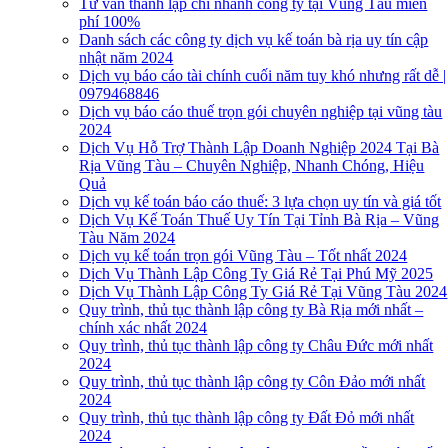
Tư vấn thành lập chi nhánh công ty tại Vũng Tàu miễn
phí 100%
Danh sách các công ty dịch vụ kế toán bà rịa uy tín cập
nhật năm 2024
Dịch vụ báo cáo tài chính cuối năm tuy khó nhưng rất dễ |
0979468846
Dịch vụ báo cáo thuế trọn gói chuyên nghiệp tại vũng tàu
2024
Dịch Vụ Hỗ Trợ Thành Lập Doanh Nghiệp 2024 Tại Bà
Rịa Vũng Tàu – Chuyên Nghiệp, Nhanh Chóng, Hiệu
Quả
Dịch vụ kế toán báo cáo thuế: 3 lựa chọn uy tín và giá tốt
Dịch Vụ Kế Toán Thuế Uy Tín Tại Tỉnh Bà Rịa – Vũng
Tàu Năm 2024
Dịch vụ kế toán trọn gói Vũng Tàu – Tốt nhất 2024
Dịch Vụ Thành Lập Công Ty Giá Rẻ Tại Phú Mỹ 2025
Dịch Vụ Thành Lập Công Ty Giá Rẻ Tại Vũng Tàu 2024
Quy trình, thủ tục thành lập công ty Bà Rịa mới nhất –
chính xác nhất 2024
Quy trình, thủ tục thành lập công ty Châu Đức mới nhất
2024
Quy trình, thủ tục thành lập công ty Côn Đảo mới nhất
2024
Quy trình, thủ tục thành lập công ty Đất Đỏ mới nhất
2024