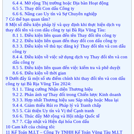
6.4
4. Mở rộng Thị trường hoặc Địa bàn Hoạt động
6.5
5. Thay đổi Con dấu Công ty
6.6
6. Nâng cao Uy tín và Sự Chuyên nghiệp
7
Có thể bạn quan tâm?
8
Một số điều kiện pháp lý và quy định khi thực hiện dịch vụ
thay đổi tên và con dấu công ty tại Bà Rịa Vũng Tàu:
8.1
1. Điều kiện liên quan đến tên Thay đổi tên công ty
8.2
2. Điều kiện liên quan đến thay đổi con dấu công ty
8.3
3. Điều kiện về thủ tục đăng ký Thay đổi tên và con dấu
công ty
8.4
4. Điều kiện về việc sử dụng dịch vụ Thay đổi tên và con
dấu công ty
8.5
5. Điều kiện liên quan đến việc kiểm tra và phê duyệt
8.6
6. Điều kiện về thời gian
9
Dưới đây là một số ưu điểm chính khi thay đổi tên và con dấu
công ty tại Bà Rịa Vũng Tàu 2024:
9.1
1. Tăng cường Nhận diện Thương hiệu
9.2
2. Phản ánh sự Thay đổi trong Chiến lược Kinh doanh
9.3
3. Hợp nhất Thương hiệu sau Sáp nhập hoặc Mua lại
9.4
4. Giảm thiểu Rủi ro Pháp lý và Tranh chấp
9.5
5. Cải thiện Uy tín và Vị thế Cạnh tranh
9.6
6. Thúc đẩy Mở rộng và Hội nhập Quốc tế
9.7
7. Cập nhật và Hiện đại hóa Con dấu
10
Cam kết của chúng tôi:
11
Kế Toán M.I.T – Công Ty TNHH Kế Toán Vũng Tàu M.I.T