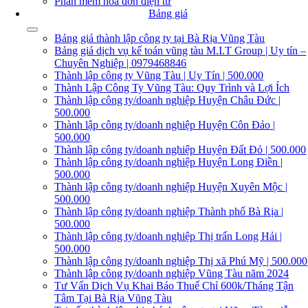
Phần mềm hóa đơn điện tử
Bảng giá
Bảng giá thành lập công ty tại Bà Rịa Vũng Tàu
Bảng giá dịch vụ kế toán vũng tàu M.I.T Group | Uy tín –
Chuyên Nghiệp | 0979468846
Thành lập công ty Vũng Tàu | Uy Tín | 500.000
Thành Lập Công Ty Vũng Tàu: Quy Trình và Lợi Ích
Thành lập công ty/doanh nghiệp Huyện Châu Đức |
500.000
Thành lập công ty/doanh nghiệp Huyện Côn Đảo |
500.000
Thành lập công ty/doanh nghiệp Huyện Đất Đỏ | 500.000
Thành lập công ty/doanh nghiệp Huyện Long Điền |
500.000
Thành lập công ty/doanh nghiệp Huyện Xuyên Mộc |
500.000
Thành lập công ty/doanh nghiệp Thành phố Bà Rịa |
500.000
Thành lập công ty/doanh nghiệp Thị trấn Long Hải |
500.000
Thành lập công ty/doanh nghiệp Thị xã Phú Mỹ | 500.000
Thành lập công ty/doanh nghiệp Vũng Tàu năm 2024
Tư Vấn Dịch Vụ Khai Báo Thuế Chỉ 600k/Tháng Tận
Tâm Tại Bà Rịa Vũng Tàu