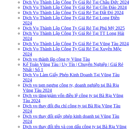
Dịch Vụ Thành Lập Công Ty Giá Rẻ Tại Châu Đức 202
Dịch Vụ Thành Lập Công Ty Giá Rẻ Tại Côn Đảo 2024
Dịch Vụ Thành Lập Công Ty Giá Rẻ Tại Đất Đỏ 2024
Dịch Vụ Thành Lập Công Ty Giá Rẻ Tại Long Điền
2024
Dịch Vụ Thành Lập Công Ty Giá Rẻ Tại Phú Mỹ 2025
Dịch Vụ Thành Lập Công Ty Giá Rẻ Tại TT Long Hải
2024
Dịch Vụ Thành Lập Công Ty Giá Rẻ Tại Vũng Tàu 2024
Dịch Vụ Thành Lập Công Ty Giá Rẻ Tại Xuyên Mộc
2024
Dịch vụ thành lập công ty Vũng Tàu
Kế Toán Vũng Tàu | Uy Tín | Chuyên Nghiệp | Giá Rẻ
Nhất | Số 1
Dịch Vụ Làm Giấy Phép Kinh Doanh Tại Vũng Tàu
2024
Dịch vụ tạm ngưng công ty, doanh nghiệp tại Bà Rịa
Vũng Tàu 2024
Dịch vụ tăng/giảm vốn điều lệ công ty tại Bà Rịa Vũng
Tàu 2024
Dịch vụ thay đổi địa chỉ công ty tại Bà Rịa Vũng Tàu
2024
Dịch vụ thay đổi giấy phép kinh doanh tại Vũng Tàu
2024
Dịch vụ thay đổi tên và con dấu công ty tại Bà Rịa Vũng