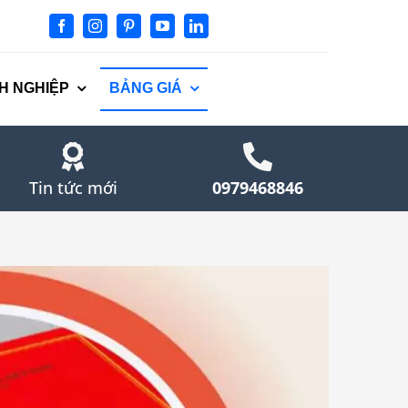
H NGHIỆP
BẢNG GIÁ
Tin tức mới
0979468846