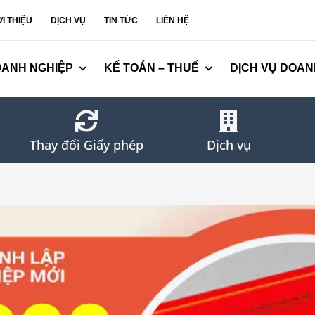
ỚI THIỆU
DỊCH VỤ
TIN TỨC
LIÊN HỆ
OANH NGHIỆP
KẾ TOÁN – THUẾ
DỊCH VỤ DOAN
Thay đổi Giấy phép
Dịch vụ