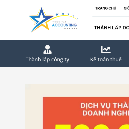
Skip
TRANG CHỦ
GI
to
content
THÀNH LẬP D
Thành lập công ty
Kế toán thuế
View
Larger
Image