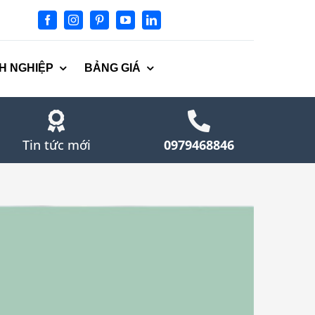
H NGHIỆP
BẢNG GIÁ
Tin tức mới
0979468846