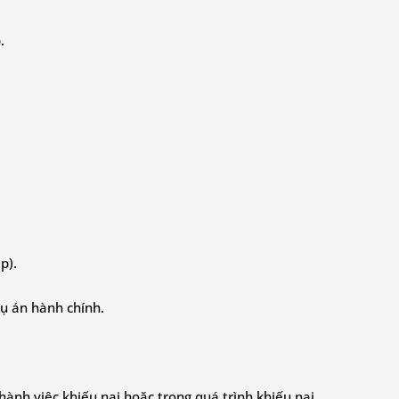
.
p).
vụ án hành chính.
hành việc khiếu nại hoặc trong quá trình khiếu nại