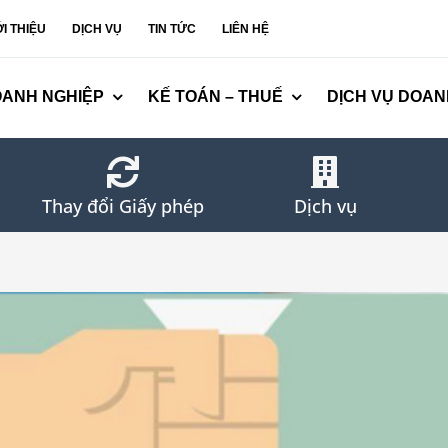
ỚI THIỆU
DỊCH VỤ
TIN TỨC
LIÊN HỆ
OANH NGHIỆP
KẾ TOÁN – THUẾ
DỊCH VỤ DOAN
Thay đổi Giấy phép
Dịch vụ