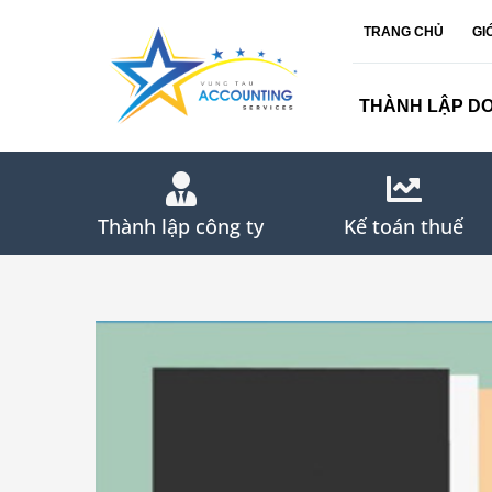
Skip
TRANG CHỦ
GI
to
content
THÀNH LẬP D
Thành lập công ty
Kế toán thuế
View
Larger
Image