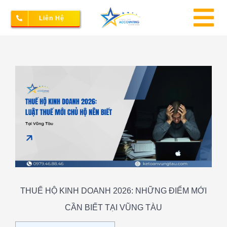
Skip
Liên Hệ
to
To
content
Na
Thành lập doanh nghiệp
View
Larger
Image
Kế toán – Thuế
Dịch vụ doanh nghiệp
Bảng giá
THUẾ HỘ KINH DOANH 2026: NHỮNG ĐIỂM MỚI
CẦN BIẾT TẠI VŨNG TÀU