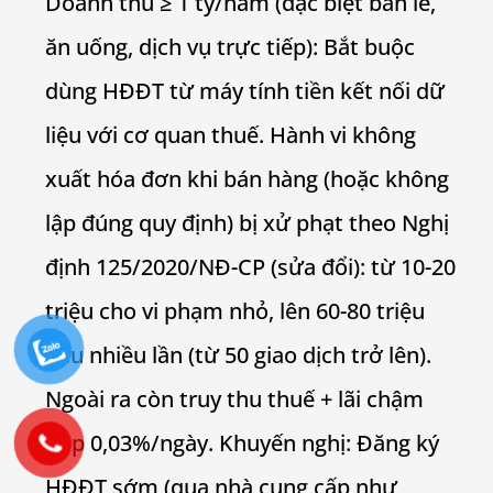
Doanh thu ≥ 1 tỷ/năm (đặc biệt bán lẻ,
ăn uống, dịch vụ trực tiếp): Bắt buộc
dùng HĐĐT từ máy tính tiền kết nối dữ
liệu với cơ quan thuế. Hành vi không
xuất hóa đơn khi bán hàng (hoặc không
lập đúng quy định) bị xử phạt theo Nghị
định 125/2020/NĐ-CP (sửa đổi): từ 10-20
triệu cho vi phạm nhỏ, lên 60-80 triệu
nếu nhiều lần (từ 50 giao dịch trở lên).
Ngoài ra còn truy thu thuế + lãi chậm
nộp 0,03%/ngày. Khuyến nghị: Đăng ký
HĐĐT sớm (qua nhà cung cấp như