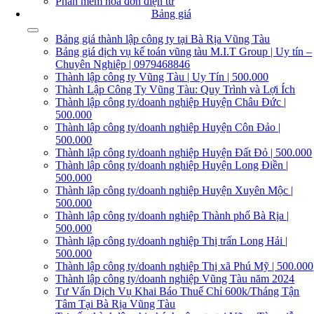
Phần mềm hóa đơn điện tử
Bảng giá
Bảng giá thành lập công ty tại Bà Rịa Vũng Tàu
Bảng giá dịch vụ kế toán vũng tàu M.I.T Group | Uy tín –
Chuyên Nghiệp | 0979468846
Thành lập công ty Vũng Tàu | Uy Tín | 500.000
Thành Lập Công Ty Vũng Tàu: Quy Trình và Lợi Ích
Thành lập công ty/doanh nghiệp Huyện Châu Đức |
500.000
Thành lập công ty/doanh nghiệp Huyện Côn Đảo |
500.000
Thành lập công ty/doanh nghiệp Huyện Đất Đỏ | 500.000
Thành lập công ty/doanh nghiệp Huyện Long Điền |
500.000
Thành lập công ty/doanh nghiệp Huyện Xuyên Mộc |
500.000
Thành lập công ty/doanh nghiệp Thành phố Bà Rịa |
500.000
Thành lập công ty/doanh nghiệp Thị trấn Long Hải |
500.000
Thành lập công ty/doanh nghiệp Thị xã Phú Mỹ | 500.000
Thành lập công ty/doanh nghiệp Vũng Tàu năm 2024
Tư Vấn Dịch Vụ Khai Báo Thuế Chỉ 600k/Tháng Tận
Tâm Tại Bà Rịa Vũng Tàu