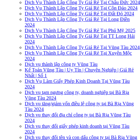
Dịch Vụ Thành Lập Công Ty Giá Rẻ Tại Châu Đức 202
Dịch Vụ Thành Lập Công Ty Giá Rẻ Tại Côn Đảo 2024
Dịch Vụ Thành Lập Công Ty Giá Rẻ Tại Đất Đỏ 2024
Dịch Vụ Thành Lập Công Ty Giá Rẻ Tại Long Điền
2024
Dịch Vụ Thành Lập Công Ty Giá Rẻ Tại Phú Mỹ 2025
Dịch Vụ Thành Lập Công Ty Giá Rẻ Tại TT Long Hải
2024
Dịch Vụ Thành Lập Công Ty Giá Rẻ Tại Vũng Tàu 2024
Dịch Vụ Thành Lập Công Ty Giá Rẻ Tại Xuyên Mộc
2024
Dịch vụ thành lập công ty Vũng Tàu
Kế Toán Vũng Tàu | Uy Tín | Chuyên Nghiệp | Giá Rẻ
Nhất | Số 1
Dịch Vụ Làm Giấy Phép Kinh Doanh Tại Vũng Tàu
2024
Dịch vụ tạm ngưng công ty, doanh nghiệp tại Bà Rịa
Vũng Tàu 2024
Dịch vụ tăng/giảm vốn điều lệ công ty tại Bà Rịa Vũng
Tàu 2024
Dịch vụ thay đổi địa chỉ công ty tại Bà Rịa Vũng Tàu
2024
Dịch vụ thay đổi giấy phép kinh doanh tại Vũng Tàu
2024
Dịch vụ thay đổi tên và con dấu công ty tại Bà Rịa Vũng