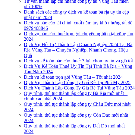
Tư vấn thành lập chi nhánh công ty tại Vũng Tàu miễn
phí 100%
Danh sách các công ty dịch vụ kế toán bà rịa uy tín cập
nhật năm 2024
Dịch vụ báo cáo tài chính cuối năm tuy khó nhưng rất dễ |
0979468846
Dịch vụ báo cáo thuế trọn gói chuyên nghiệp tại vũng tàu
2024
Dịch Vụ Hỗ Trợ Thành Lập Doanh Nghiệp 2024 Tại Bà
Rịa Vũng Tàu – Chuyên Nghiệp, Nhanh Chóng, Hiệu
Quả
Dịch vụ kế toán báo cáo thuế: 3 lựa chọn uy tín và giá tốt
Dịch Vụ Kế Toán Thuế Uy Tín Tại Tỉnh Bà Rịa – Vũng
Tàu Năm 2024
Dịch vụ kế toán trọn gói Vũng Tàu – Tốt nhất 2024
Dịch Vụ Thành Lập Công Ty Giá Rẻ Tại Phú Mỹ 2025
Dịch Vụ Thành Lập Công Ty Giá Rẻ Tại Vũng Tàu 2024
Quy trình, thủ tục thành lập công ty Bà Rịa mới nhất –
chính xác nhất 2024
Quy trình, thủ tục thành lập công ty Châu Đức mới nhất
2024
Quy trình, thủ tục thành lập công ty Côn Đảo mới nhất
2024
Quy trình, thủ tục thành lập công ty Đất Đỏ mới nhất
2024