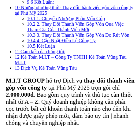
9.6
Kết Luận:
10
Những phương thức Thay đổi thành viên góp vốn công ty
tại Phú Mỹ 2025
10.1
1. Chuyển Nhượng Phần Vốn Góp
10.2
2. Thay Đổi Thành Viên Góp Vốn Qua Việc
Tham Gia Của Thành Viên Mới
10.3
3. Thay Đổi Thành Viên Góp Vốn Do Rút Vốn
10.4
4. Cập Nhật Điều Lệ Công Ty
10.5
Kết Luận
11
Cam kết của chúng tôi:
12
Kế Toán M.I.T – Công Ty TNHH Kế Toán Vũng Tàu
M.I.T
13
Dịch Vụ Kế Toán Vũng Tàu
M.I.T GROUP
hỗ trợ Dịch vụ
thay đổi thành viên
góp vốn công ty
tại Phú Mỹ 2025 trọn gói chỉ
2.000.000đ
. Bao gồm quy trình và thủ tục cần thiết
nhất từ A – Z. Quý doanh nghiệp không cần phải
cọc trước bất cứ khoản thanh toán nào cho đến khi
nhận được giấy phép mới, đảm bảo uy tín | nhanh
chóng và chuyên nghiệp nhất.