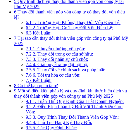
5
Quy trình dịch vụ thay đổi thành viên góp vốn công ty tại
Phú Mỹ 2025
6
Thay đổi thành viên góp vốn công ty có thay đổi vốn điều
lệ?
6.1
1. Trường Hợp Không Thay Đổi Vốn Điều Lệ:
6.2
2. Trường Hợp Có Thay Đổi Vốn Điều Lệ:
6.3
Kết Luận:
7
Tại sao cần thay đổi thành viên góp vốn công ty tại Phú Mỹ
2025
7.1
1. Chuyển nhượng vốn góp:
7.2
2. Thay đổi trong cơ cấu sở hữu:
7.3
3. Thay đổi nhân sự chủ chốt:
7.4
4. Giải quyết xung đột nội bộ:
7.5
5. Thay đổi về chính sách và pháp luật:
7.6
6. Tối ưu hóa cơ cấu vốn:
7.7
Kết Luận:
8
Có thể bạn quan tâm?
9
Một số điều kiện pháp lý và quy định khi thực hiện dịch vụ
thay đổi thành viên góp vốn công ty tại Phú Mỹ 2025
9.1
1. Tuân Thủ Quy Định Của Luật Doanh Nghiệp:
9.2
2. Điều Kiện Pháp Lý Đối Với Thành Viên Góp
Vốn:
9.3
3. Quy Trình Thay Đổi Thành Viên Góp Vốn:
9.4
4. Thủ Tục Đăng Ký Thay Đổi:
9.5
5. Các Quy Định Khác: