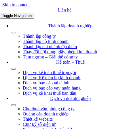
Skip to content
Liên hệ
Toggle Navigation
Thành lập doanh nghiệp
Thành lập công ty
Thành lập hộ kinh doanh
Thành lập chi nhánh địa điểm
Thay đổi nội dung giấy phép kinh doanh
Tạm ngưng – Giải thể công ty
Kế toán – Thuế
Dịch vụ kế toán thuế trọn gói
Dịch vụ Kế toán hộ kinh doanh
Dịch vụ báo cáo tài chính
Dịch vụ báo cáo vay ngân hàng
Dịch vụ kê khai thuế ban đầu
Dịch vụ doanh nghiệp
Cho thuê văn phòng công ty
Quảng cáo doanh nghiệp
Thiết kế website
Chữ ký số điện tử