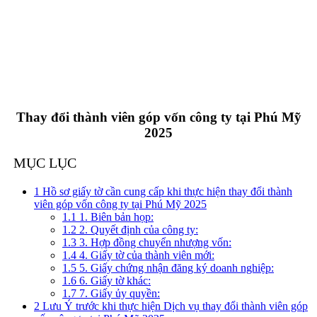
Thay đổi thành viên góp vốn công ty tại Phú Mỹ
2025
MỤC LỤC
1
Hồ sơ giấy tờ cần cung cấp khi thực hiện thay đổi thành
viên góp vốn công ty tại Phú Mỹ 2025
1.1
1. Biên bản họp:
1.2
2. Quyết định của công ty:
1.3
3. Hợp đồng chuyển nhượng vốn:
1.4
4. Giấy tờ của thành viên mới:
1.5
5. Giấy chứng nhận đăng ký doanh nghiệp:
1.6
6. Giấy tờ khác:
1.7
7. Giấy ủy quyền:
2
Lưu Ý trước khi thực hiện Dịch vụ thay đổi thành viên góp