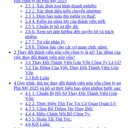
vốn công ty tại Phú Mỹ 2025
2.1
1. Xác định loại hình doanh nghiệp:
2.2
2. Xác định điều kiện chuyển nhượng:
2.3
3. Đảm bảo tuân thủ nghĩa vụ thuế:
2.4
4. Kiểm tra năng lực của thành viên mới:
2.5
5. Chuẩn bị hồ sơ đầy đủ:
2.6
6. Xem xét ảnh hưởng đến quyền lợi và trách
nhiệm:
2.7
7. Tư vấn pháp lý:
2.8
8. Thông báo cho các cơ quan chức năng:
3
Thay đổi thành viên góp vốn công ty là gì? Tác động của
việc thay đổi thành viên góp vốn?
3.1
Thay Đổi Thành Viên Góp Vốn Công Ty Là Gì?
3.2
Tác Động Của Việc Thay Đổi Thành Viên Góp
Vốn
3.3
Kết Luận
4
Quy trình, thủ tục thay đổi thành viên góp vốn công ty tại
Phú Mỹ 2025 và hồ sơ thực hiện bao gồm những bước sau:
4.1
1. Chuẩn Bị Hồ Sơ Thay Đổi Thành Viên Góp
Vốn:
4.2
2. Thực Hiện Thủ Tục Tại Cơ Quan Quản Lý:
4.3
3. Công Bố Thông Tin Thay Đổi:
4.4
4. Điều Chỉnh Nội Bộ Công Ty:
4.5
5. Hoàn Tất Thủ Tục:
4.6
Kết Luận: