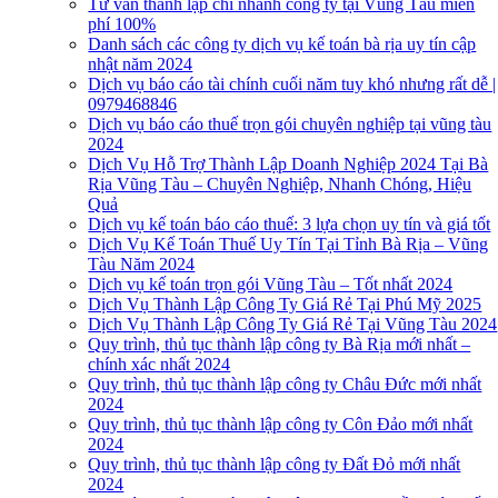
Tư vấn thành lập chi nhánh công ty tại Vũng Tàu miễn
phí 100%
Danh sách các công ty dịch vụ kế toán bà rịa uy tín cập
nhật năm 2024
Dịch vụ báo cáo tài chính cuối năm tuy khó nhưng rất dễ |
0979468846
Dịch vụ báo cáo thuế trọn gói chuyên nghiệp tại vũng tàu
2024
Dịch Vụ Hỗ Trợ Thành Lập Doanh Nghiệp 2024 Tại Bà
Rịa Vũng Tàu – Chuyên Nghiệp, Nhanh Chóng, Hiệu
Quả
Dịch vụ kế toán báo cáo thuế: 3 lựa chọn uy tín và giá tốt
Dịch Vụ Kế Toán Thuế Uy Tín Tại Tỉnh Bà Rịa – Vũng
Tàu Năm 2024
Dịch vụ kế toán trọn gói Vũng Tàu – Tốt nhất 2024
Dịch Vụ Thành Lập Công Ty Giá Rẻ Tại Phú Mỹ 2025
Dịch Vụ Thành Lập Công Ty Giá Rẻ Tại Vũng Tàu 2024
Quy trình, thủ tục thành lập công ty Bà Rịa mới nhất –
chính xác nhất 2024
Quy trình, thủ tục thành lập công ty Châu Đức mới nhất
2024
Quy trình, thủ tục thành lập công ty Côn Đảo mới nhất
2024
Quy trình, thủ tục thành lập công ty Đất Đỏ mới nhất
2024