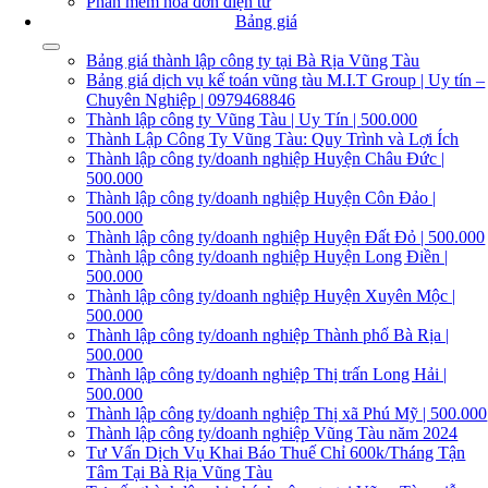
Phần mềm hóa đơn điện tử
Bảng giá
Bảng giá thành lập công ty tại Bà Rịa Vũng Tàu
Bảng giá dịch vụ kế toán vũng tàu M.I.T Group | Uy tín –
Chuyên Nghiệp | 0979468846
Thành lập công ty Vũng Tàu | Uy Tín | 500.000
Thành Lập Công Ty Vũng Tàu: Quy Trình và Lợi Ích
Thành lập công ty/doanh nghiệp Huyện Châu Đức |
500.000
Thành lập công ty/doanh nghiệp Huyện Côn Đảo |
500.000
Thành lập công ty/doanh nghiệp Huyện Đất Đỏ | 500.000
Thành lập công ty/doanh nghiệp Huyện Long Điền |
500.000
Thành lập công ty/doanh nghiệp Huyện Xuyên Mộc |
500.000
Thành lập công ty/doanh nghiệp Thành phố Bà Rịa |
500.000
Thành lập công ty/doanh nghiệp Thị trấn Long Hải |
500.000
Thành lập công ty/doanh nghiệp Thị xã Phú Mỹ | 500.000
Thành lập công ty/doanh nghiệp Vũng Tàu năm 2024
Tư Vấn Dịch Vụ Khai Báo Thuế Chỉ 600k/Tháng Tận
Tâm Tại Bà Rịa Vũng Tàu