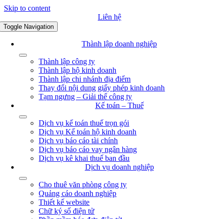
Skip to content
Liên hệ
Toggle Navigation
Thành lập doanh nghiệp
Thành lập công ty
Thành lập hộ kinh doanh
Thành lập chi nhánh địa điểm
Thay đổi nội dung giấy phép kinh doanh
Tạm ngưng – Giải thể công ty
Kế toán – Thuế
Dịch vụ kế toán thuế trọn gói
Dịch vụ Kế toán hộ kinh doanh
Dịch vụ báo cáo tài chính
Dịch vụ báo cáo vay ngân hàng
Dịch vụ kê khai thuế ban đầu
Dịch vụ doanh nghiệp
Cho thuê văn phòng công ty
Quảng cáo doanh nghiệp
Thiết kế website
Chữ ký số điện tử