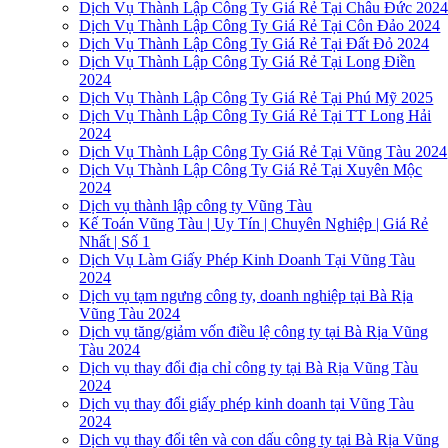
Dịch Vụ Thành Lập Công Ty Giá Rẻ Tại Châu Đức 202
Dịch Vụ Thành Lập Công Ty Giá Rẻ Tại Côn Đảo 2024
Dịch Vụ Thành Lập Công Ty Giá Rẻ Tại Đất Đỏ 2024
Dịch Vụ Thành Lập Công Ty Giá Rẻ Tại Long Điền
2024
Dịch Vụ Thành Lập Công Ty Giá Rẻ Tại Phú Mỹ 2025
Dịch Vụ Thành Lập Công Ty Giá Rẻ Tại TT Long Hải
2024
Dịch Vụ Thành Lập Công Ty Giá Rẻ Tại Vũng Tàu 2024
Dịch Vụ Thành Lập Công Ty Giá Rẻ Tại Xuyên Mộc
2024
Dịch vụ thành lập công ty Vũng Tàu
Kế Toán Vũng Tàu | Uy Tín | Chuyên Nghiệp | Giá Rẻ
Nhất | Số 1
Dịch Vụ Làm Giấy Phép Kinh Doanh Tại Vũng Tàu
2024
Dịch vụ tạm ngưng công ty, doanh nghiệp tại Bà Rịa
Vũng Tàu 2024
Dịch vụ tăng/giảm vốn điều lệ công ty tại Bà Rịa Vũng
Tàu 2024
Dịch vụ thay đổi địa chỉ công ty tại Bà Rịa Vũng Tàu
2024
Dịch vụ thay đổi giấy phép kinh doanh tại Vũng Tàu
2024
Dịch vụ thay đổi tên và con dấu công ty tại Bà Rịa Vũng