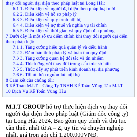
thay đổi người đại diện theo pháp luật tại Long Hải:
6.1
1. Điều kiện về người đại diện theo pháp luật mới
6.2
2. Điều kiện về hồ sơ pháp lý
6.3
3. Điều kiện về quy trình nội bộ
6.4
4. Điều kiện về nợ thuế và nghĩa vụ tài chính
6.5
5. Điều kiện về thời gian và quy định địa phương
7
Dưới đây là một số ưu điểm chính khi thay đổi người đại diện
theo pháp luật:
7.1
1. Tăng cường hiệu quả quản lý và điều hành
7.2
2. Đảm bảo tính pháp lý và tuân thủ quy định
7.3
3. Tăng cường quan hệ đối tác và tín nhiệm
7.4
4. Thích ứng với thay đổi trong cấu trúc sở hữu
7.5
5. Thúc đẩy sự phát triển kinh doanh tại địa phương
7.6
6. Tối ưu hóa nguồn lực nội bộ
8
Cam kết của chúng tôi:
9
Kế Toán M.I.T – Công Ty TNHH Kế Toán Vũng Tàu M.I.T
10
Dịch Vụ Kế Toán Vũng Tàu
M.I.T GROUP
hỗ trợ thực hiện dịch vụ thay đổi
người đại diện theo pháp luật (Giám đốc công ty)
tại Long Hải 2024, Bao gồm quy trình và thủ tục
cần thiết nhất từ A – Z, uy tín và chuyên nghiệp
nhất, giá trọn gói chỉ 1.200.000VNĐ.