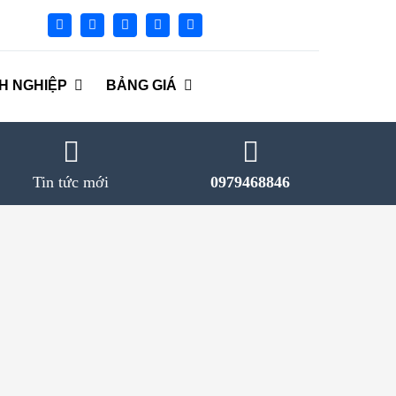
H NGHIỆP
BẢNG GIÁ
Tin tức mới
0979468846