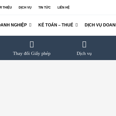
ỚI THIỆU
DỊCH VỤ
TIN TỨC
LIÊN HỆ
OANH NGHIỆP
KẾ TOÁN – THUẾ
DỊCH VỤ DOAN
Thay đổi Giấy phép
Dịch vụ