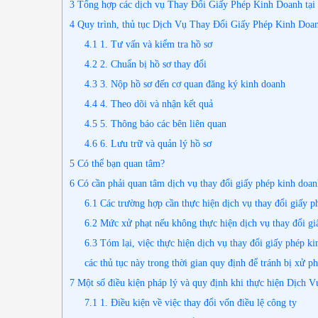
3
Tổng hợp các dịch vụ Thay Đổi Giấy Phép Kinh Doanh tạ
4
Quy trình, thủ tục Dịch Vụ Thay Đổi Giấy Phép Kinh Doa
4.1
1. Tư vấn và kiểm tra hồ sơ
4.2
2. Chuẩn bị hồ sơ thay đổi
4.3
3. Nộp hồ sơ đến cơ quan đăng ký kinh doanh
4.4
4. Theo dõi và nhận kết quả
4.5
5. Thông báo các bên liên quan
4.6
6. Lưu trữ và quản lý hồ sơ
5
Có thể bạn quan tâm?
6
Có cần phải quan tâm dịch vụ thay đổi giấy phép kinh doanh
6.1
Các trường hợp cần thực hiện dịch vụ thay đổi giấy p
6.2
Mức xử phạt nếu không thực hiện dịch vụ thay đổi gi
6.3
Tóm lại, việc thực hiện dịch vụ thay đổi giấy phép ki
các thủ tục này trong thời gian quy định để tránh bị xử ph
7
Một số điều kiện pháp lý và quy định khi thực hiện Dịch V
7.1
1. Điều kiện về việc thay đổi vốn điều lệ công ty