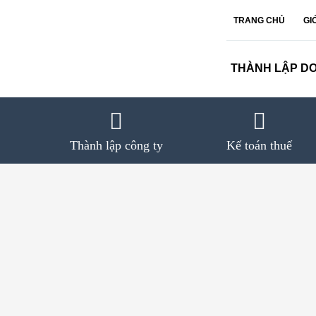
Skip
TRANG CHỦ
GI
to
content
THÀNH LẬP D
Thành lập công ty
Kế toán thuế
View
Larger
Image