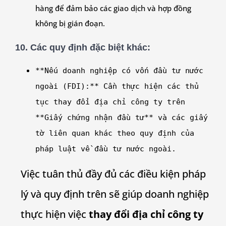
hàng để đảm bảo các giao dịch và hợp đồng
không bị gián đoạn.
10.
Các quy định đặc biệt khác:
**
N
ế
u
doanh
nghi
ệ
p
c
ó
v
ố
n
đầ
u
t
ư
n
ướ
c
ngo
à
i
(FDI):**
C
ầ
n
th
ự
c
hi
ệ
n
c
á
c
th
ủ
t
ụ
c
thay đổi địa chỉ công ty
tr
ê
n
**
Gi
ấ
y
ch
ứ
ng
nh
ậ
n
đầ
u
t
ư**
v
à
c
á
c
gi
ấ
y
t
ờ
li
ê
n
quan
kh
á
c
theo
quy
đị
nh
c
ủ
a
ph
á
p
lu
ậ
t
v
ề đầ
u
t
ư
n
ướ
c
ngo
à
i
.
Việc tuân thủ đầy đủ các điều kiện pháp
lý và quy định trên sẽ giúp doanh nghiệp
thực hiện việc
thay đổi địa chỉ công ty