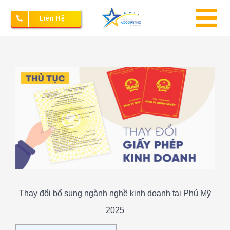
Skip
Liên Hệ
to
To
content
Na
Thành lập doanh nghiệp
View
Larger
Image
Kế toán – Thuế
Dịch vụ doanh nghiệp
Bảng giá
Thay đổi bổ sung ngành nghề kinh doanh tại Phú Mỹ
2025