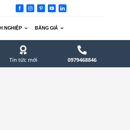
H NGHIỆP
BẢNG GIÁ
Tin tức mới
0979468846