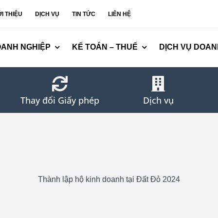
ỚI THIỆU
DỊCH VỤ
TIN TỨC
LIÊN HỆ
OANH NGHIỆP
KẾ TOÁN – THUẾ
DỊCH VỤ DOAN
Thay đổi Giấy phép
Dịch vụ
Thành lập hộ kinh doanh tại Đất Đỏ 2024