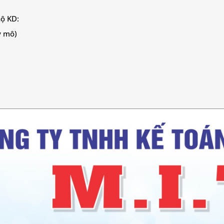
hộ KD:
y mô)