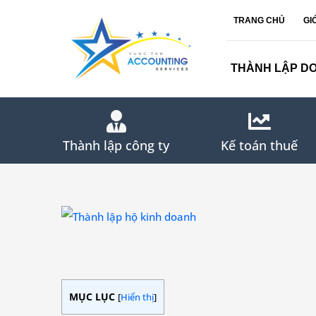
Skip
TRANG CHỦ
GI
to
content
THÀNH LẬP D
Thành lập công ty
Kế toán thuế
View
Larger
Image
MỤC LỤC
[
Hiển thị
]