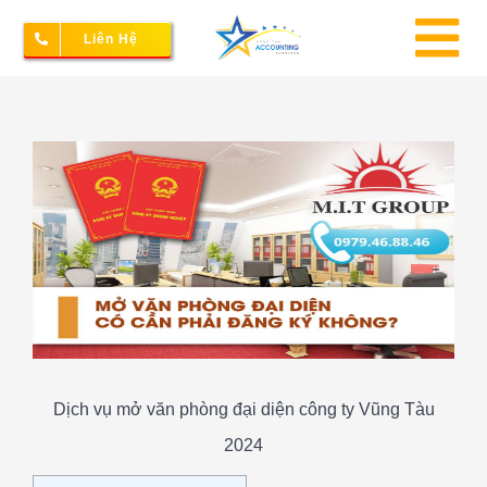
Skip
Liên Hệ
to
To
content
Na
Thành lập doanh nghiệp
View
Larger
Image
Kế toán – Thuế
Dịch vụ doanh nghiệp
Bảng giá
Dịch vụ mở văn phòng đại diện công ty Vũng Tàu
2024