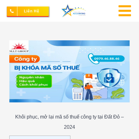
Skip
Liên Hệ
to
To
content
Na
Thành lập doanh nghiệp
View
Larger
Image
Kế toán – Thuế
Dịch vụ doanh nghiệp
Bảng giá
Khôi phục, mở lại mã số thuế công ty tại Đất Đỏ –
2024