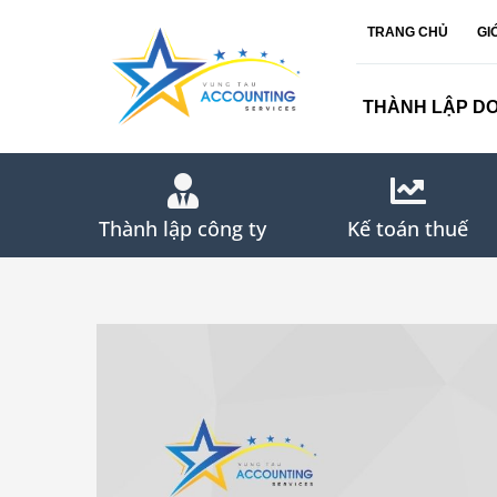
Skip
TRANG CHỦ
GI
to
content
THÀNH LẬP D
Thành lập công ty
Kế toán thuế
View
Larger
Image