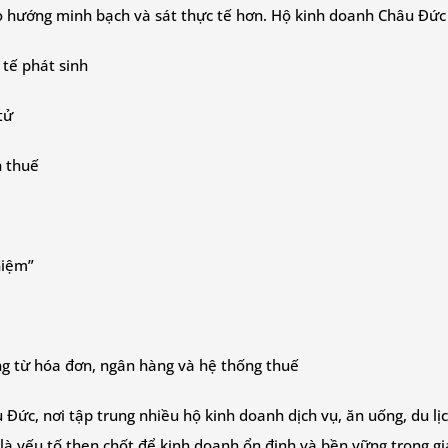
o hướng minh bạch và sát thực tế hơn. Hộ kinh doanh Châu Đức 
 tế phát sinh
tử
n thuế
hiệm”
ng từ hóa đơn, ngân hàng và hệ thống thuế
 Đức, nơi tập trung nhiều hộ kinh doanh dịch vụ, ăn uống, du lịc
là yếu tố then chốt để kinh doanh ổn định và bền vững trong gi