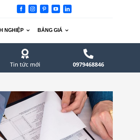
H NGHIỆP
BẢNG GIÁ
Tin tức mới
0979468846