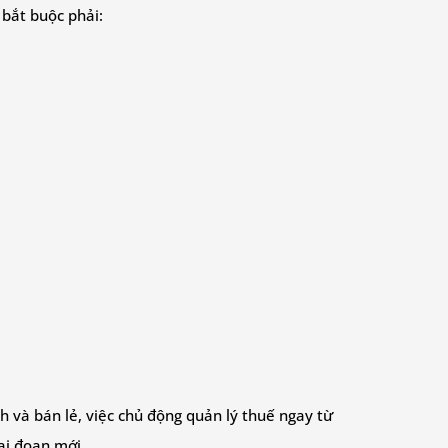
bắt buộc phải:
h và bán lẻ, việc chủ động quản lý thuế ngay từ
ai đoạn mới.