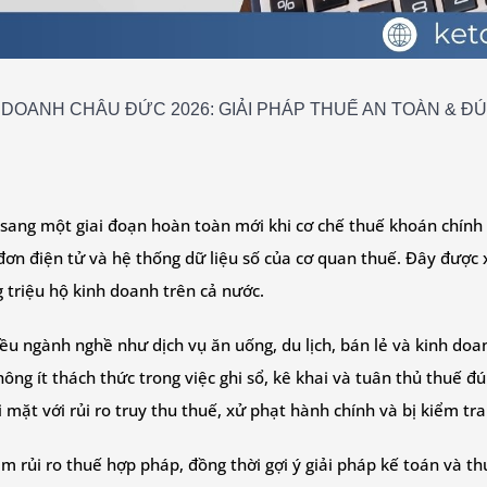
 DOANH CHÂU ĐỨC 2026: GIẢI PHÁP THUẾ AN TOÀN & Đ
ang một giai đoạn hoàn toàn mới khi cơ chế thuế khoán chính t
đơn điện tử và hệ thống dữ liệu số của cơ quan thuế. Đây được 
 triệu hộ kinh doanh trên cả nước.
iều ngành nghề như dịch vụ ăn uống, du lịch, bán lẻ và kinh do
ông ít thách thức trong việc ghi sổ, kê khai và tuân thủ thuế 
i mặt với rủi ro truy thu thuế, xử phạt hành chính và bị kiểm tr
iảm rủi ro thuế hợp pháp, đồng thời gợi ý giải pháp kế toán và