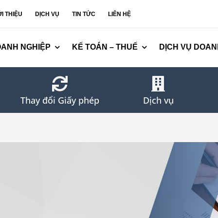
ỚI THIỆU
DỊCH VỤ
TIN TỨC
LIÊN HỆ
OANH NGHIỆP
KẾ TOÁN – THUẾ
DỊCH VỤ DOAN
Thay đổi Giấy phép
Dịch vụ