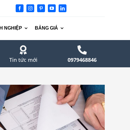
H NGHIỆP
BẢNG GIÁ
Tin tức mới
0979468846