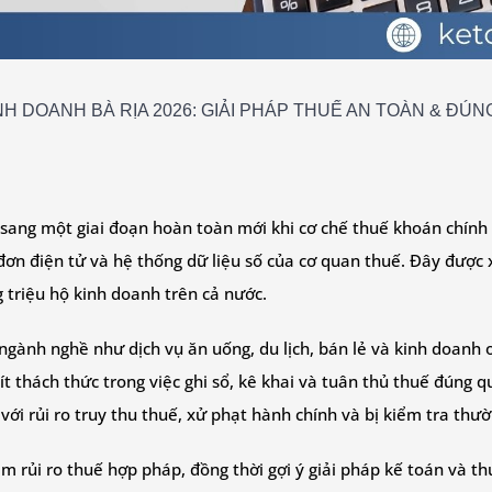
NH DOANH BÀ RỊA 2026: GIẢI PHÁP THUẾ AN TOÀN & ĐÚN
ang một giai đoạn hoàn toàn mới khi cơ chế thuế khoán chính t
đơn điện tử và hệ thống dữ liệu số của cơ quan thuế. Đây được 
 triệu hộ kinh doanh trên cả nước.
 ngành nghề như dịch vụ ăn uống, du lịch, bán lẻ và kinh doanh
t thách thức trong việc ghi sổ, kê khai và tuân thủ thuế đúng 
với rủi ro truy thu thuế, xử phạt hành chính và bị kiểm tra thư
iảm rủi ro thuế hợp pháp, đồng thời gợi ý giải pháp kế toán và 