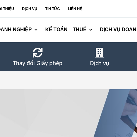
ỚI THIỆU
DỊCH VỤ
TIN TỨC
LIÊN HỆ
OANH NGHIỆP
KẾ TOÁN – THUẾ
DỊCH VỤ DOAN
Thay đổi Giấy phép
Dịch vụ