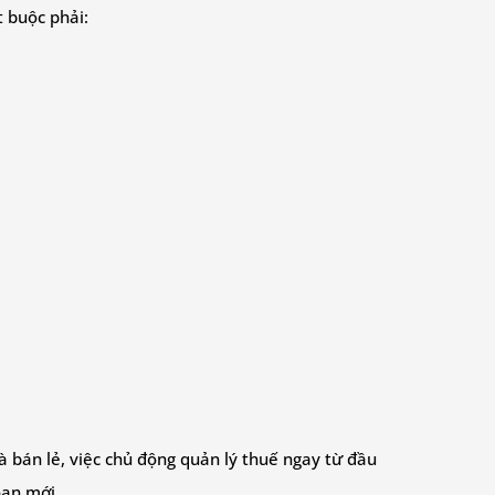
 buộc phải:
và bán lẻ, việc chủ động quản lý thuế ngay từ đầu
oạn mới.