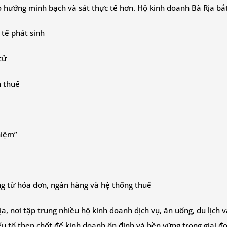
 hướng minh bạch và sát thực tế hơn. Hộ kinh doanh Bà Rịa bắt
 tế phát sinh
tử
n thuế
hiệm”
ng từ hóa đơn, ngân hàng và hệ thống thuế
a, nơi tập trung nhiều hộ kinh doanh dịch vụ, ăn uống, du lịch 
ếu tố then chốt để kinh doanh ổn định và bền vững trong giai đ