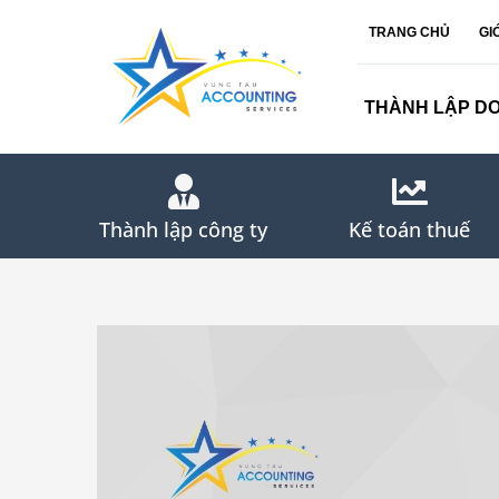
Skip
TRANG CHỦ
GI
to
content
THÀNH LẬP D
Thành lập công ty
Kế toán thuế
View
Larger
Image