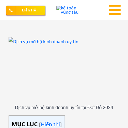
Skip
Liên Hệ
to
To
content
Na
Thành lập doanh nghiệp
View
Larger
Image
Kế toán – Thuế
Dịch vụ doanh nghiệp
Bảng giá
Dịch vụ mở hộ kinh doanh uy tín tại Đất Đỏ 2024
MỤC LỤC
[
Hiển thị
]