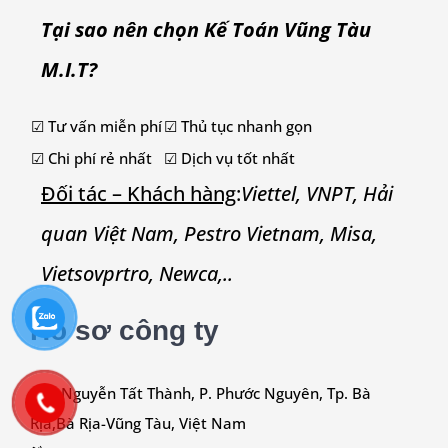
Tại sao nên chọn Kế Toán Vũng Tàu
M.I.T?
☑ Tư vấn miễn phí
☑ Thủ tục nhanh gọn
☑ Chi phí rẻ nhất
☑ Dịch vụ tốt nhất
Đối tác – Khách hàng
:
Viettel, VNPT, Hải
quan Việt Nam, Pestro Vietnam, Misa,
Vietsovprtro, Newca,..
Hồ sơ công ty
146 Nguyễn Tất Thành, P. Phước Nguyên, Tp. Bà
Rịa,
Bà Rịa-Vũng Tàu
, Việt Nam