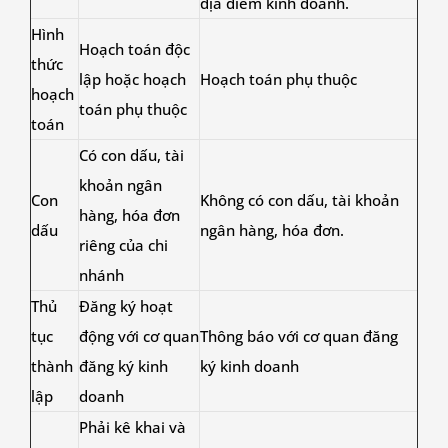
địa điểm kinh doanh.
Hình
Hoạch toán độc
thức
lập hoặc hoạch
Hoạch toán phụ thuộc
hoạch
toán phụ thuộc
toán
Có con dấu, tài
khoản ngân
Con
Không có con dấu, tài khoản
hàng, hóa đơn
dấu
ngân hàng, hóa đơn.
riêng của chi
nhánh
Thủ
Đăng ký hoạt
tục
động với cơ quan
Thông báo với cơ quan đăng
thành
đăng ký kinh
ký kinh doanh
lập
doanh
Phải kê khai và