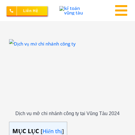
Skip
Liên Hệ
to
To
content
Na
Thành lập doanh nghiệp
View
Larger
Image
Kế toán – Thuế
Dịch vụ doanh nghiệp
Bảng giá
Dịch vụ mở chi nhánh công ty tại Vũng Tàu 2024
MỤC LỤC
[
Hiển thị
]