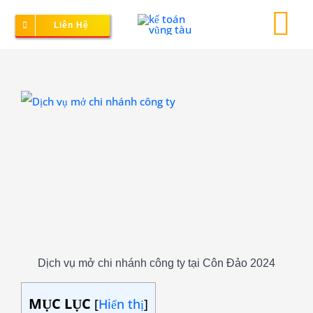
Skip
Liên Hệ
to
To
content
Na
Thành lập doanh nghiệp
View
Larger
Image
Kế toán – Thuế
Dịch vụ doanh nghiệp
Bảng giá
Dịch vụ mở chi nhánh công ty tại Côn Đảo 2024
MỤC LỤC
[
Hiển thị
]