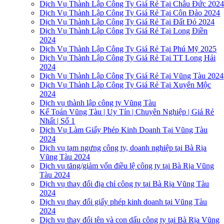
Dịch Vụ Thành Lập Công Ty Giá Rẻ Tại Châu Đức 202
Dịch Vụ Thành Lập Công Ty Giá Rẻ Tại Côn Đảo 2024
Dịch Vụ Thành Lập Công Ty Giá Rẻ Tại Đất Đỏ 2024
Dịch Vụ Thành Lập Công Ty Giá Rẻ Tại Long Điền
2024
Dịch Vụ Thành Lập Công Ty Giá Rẻ Tại Phú Mỹ 2025
Dịch Vụ Thành Lập Công Ty Giá Rẻ Tại TT Long Hải
2024
Dịch Vụ Thành Lập Công Ty Giá Rẻ Tại Vũng Tàu 2024
Dịch Vụ Thành Lập Công Ty Giá Rẻ Tại Xuyên Mộc
2024
Dịch vụ thành lập công ty Vũng Tàu
Kế Toán Vũng Tàu | Uy Tín | Chuyên Nghiệp | Giá Rẻ
Nhất | Số 1
Dịch Vụ Làm Giấy Phép Kinh Doanh Tại Vũng Tàu
2024
Dịch vụ tạm ngưng công ty, doanh nghiệp tại Bà Rịa
Vũng Tàu 2024
Dịch vụ tăng/giảm vốn điều lệ công ty tại Bà Rịa Vũng
Tàu 2024
Dịch vụ thay đổi địa chỉ công ty tại Bà Rịa Vũng Tàu
2024
Dịch vụ thay đổi giấy phép kinh doanh tại Vũng Tàu
2024
Dịch vụ thay đổi tên và con dấu công ty tại Bà Rịa Vũng