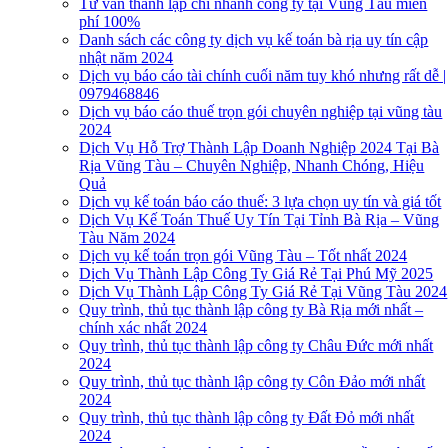
Tư vấn thành lập chi nhánh công ty tại Vũng Tàu miễn
phí 100%
Danh sách các công ty dịch vụ kế toán bà rịa uy tín cập
nhật năm 2024
Dịch vụ báo cáo tài chính cuối năm tuy khó nhưng rất dễ |
0979468846
Dịch vụ báo cáo thuế trọn gói chuyên nghiệp tại vũng tàu
2024
Dịch Vụ Hỗ Trợ Thành Lập Doanh Nghiệp 2024 Tại Bà
Rịa Vũng Tàu – Chuyên Nghiệp, Nhanh Chóng, Hiệu
Quả
Dịch vụ kế toán báo cáo thuế: 3 lựa chọn uy tín và giá tốt
Dịch Vụ Kế Toán Thuế Uy Tín Tại Tỉnh Bà Rịa – Vũng
Tàu Năm 2024
Dịch vụ kế toán trọn gói Vũng Tàu – Tốt nhất 2024
Dịch Vụ Thành Lập Công Ty Giá Rẻ Tại Phú Mỹ 2025
Dịch Vụ Thành Lập Công Ty Giá Rẻ Tại Vũng Tàu 2024
Quy trình, thủ tục thành lập công ty Bà Rịa mới nhất –
chính xác nhất 2024
Quy trình, thủ tục thành lập công ty Châu Đức mới nhất
2024
Quy trình, thủ tục thành lập công ty Côn Đảo mới nhất
2024
Quy trình, thủ tục thành lập công ty Đất Đỏ mới nhất
2024