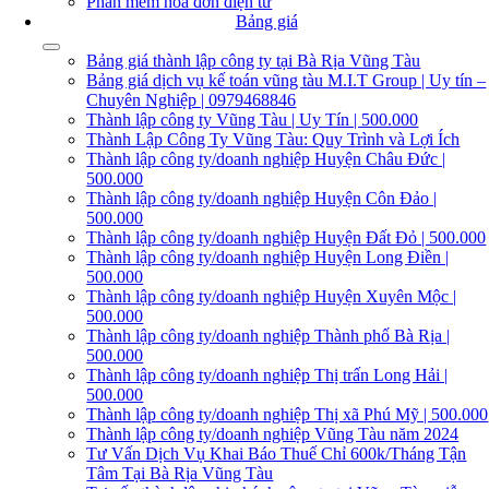
Phần mềm hóa đơn điện tử
Bảng giá
Bảng giá thành lập công ty tại Bà Rịa Vũng Tàu
Bảng giá dịch vụ kế toán vũng tàu M.I.T Group | Uy tín –
Chuyên Nghiệp | 0979468846
Thành lập công ty Vũng Tàu | Uy Tín | 500.000
Thành Lập Công Ty Vũng Tàu: Quy Trình và Lợi Ích
Thành lập công ty/doanh nghiệp Huyện Châu Đức |
500.000
Thành lập công ty/doanh nghiệp Huyện Côn Đảo |
500.000
Thành lập công ty/doanh nghiệp Huyện Đất Đỏ | 500.000
Thành lập công ty/doanh nghiệp Huyện Long Điền |
500.000
Thành lập công ty/doanh nghiệp Huyện Xuyên Mộc |
500.000
Thành lập công ty/doanh nghiệp Thành phố Bà Rịa |
500.000
Thành lập công ty/doanh nghiệp Thị trấn Long Hải |
500.000
Thành lập công ty/doanh nghiệp Thị xã Phú Mỹ | 500.000
Thành lập công ty/doanh nghiệp Vũng Tàu năm 2024
Tư Vấn Dịch Vụ Khai Báo Thuế Chỉ 600k/Tháng Tận
Tâm Tại Bà Rịa Vũng Tàu