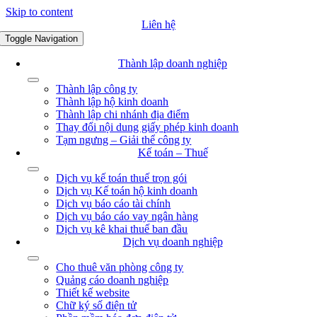
Skip to content
Liên hệ
Toggle Navigation
Thành lập doanh nghiệp
Thành lập công ty
Thành lập hộ kinh doanh
Thành lập chi nhánh địa điểm
Thay đổi nội dung giấy phép kinh doanh
Tạm ngưng – Giải thể công ty
Kế toán – Thuế
Dịch vụ kế toán thuế trọn gói
Dịch vụ Kế toán hộ kinh doanh
Dịch vụ báo cáo tài chính
Dịch vụ báo cáo vay ngân hàng
Dịch vụ kê khai thuế ban đầu
Dịch vụ doanh nghiệp
Cho thuê văn phòng công ty
Quảng cáo doanh nghiệp
Thiết kế website
Chữ ký số điện tử