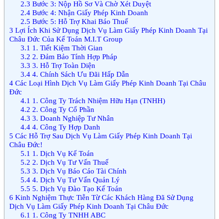
2.3
Bước 3: Nộp Hồ Sơ Và Chờ Xét Duyệt
2.4
Bước 4: Nhận Giấy Phép Kinh Doanh
2.5
Bước 5: Hỗ Trợ Khai Báo Thuế
3
Lợi Ích Khi Sử Dụng Dịch Vụ Làm Giấy Phép Kinh Doanh Tại
Châu Đức Của Kế Toán M.I.T Group
3.1
1. Tiết Kiệm Thời Gian
3.2
2. Đảm Bảo Tính Hợp Pháp
3.3
3. Hỗ Trợ Toàn Diện
3.4
4. Chính Sách Ưu Đãi Hấp Dẫn
4
Các Loại Hình Dịch Vụ Làm Giấy Phép Kinh Doanh Tại Châu
Đức
4.1
1. Công Ty Trách Nhiệm Hữu Hạn (TNHH)
4.2
2. Công Ty Cổ Phần
4.3
3. Doanh Nghiệp Tư Nhân
4.4
4. Công Ty Hợp Danh
5
Các Hỗ Trợ Sau Dịch Vụ Làm Giấy Phép Kinh Doanh Tại
Châu Đức!
5.1
1. Dịch Vụ Kế Toán
5.2
2. Dịch Vụ Tư Vấn Thuế
5.3
3. Dịch Vụ Báo Cáo Tài Chính
5.4
4. Dịch Vụ Tư Vấn Quản Lý
5.5
5. Dịch Vụ Đào Tạo Kế Toán
6
Kinh Nghiệm Thực Tiễn Từ Các Khách Hàng Đã Sử Dụng
Dịch Vụ Làm Giấy Phép Kinh Doanh Tại Châu Đức
6.1
1. Công Ty TNHH ABC