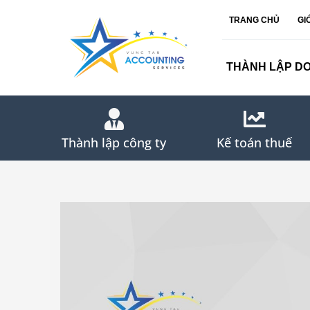
Skip
TRANG CHỦ
GI
to
content
THÀNH LẬP D
Thành lập công ty
Kế toán thuế
View
Larger
Image