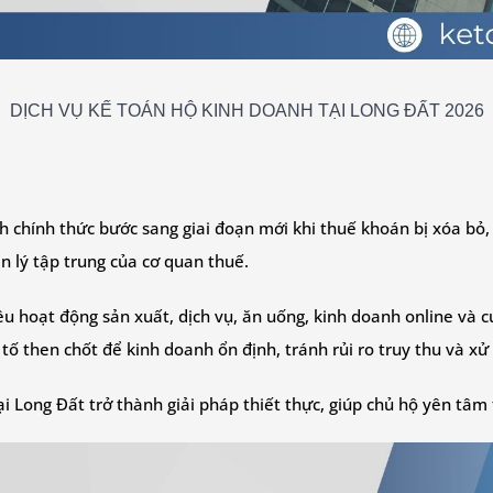
DỊCH VỤ KẾ TOÁN HỘ KINH DOANH TẠI LONG ĐẤT 2026
h chính thức bước sang giai đoạn mới khi thuế khoán bị xóa bỏ,
ản lý tập trung của cơ quan thuế.
ều hoạt động sản xuất, dịch vụ, ăn uống, kinh doanh online và 
tố then chốt để kinh doanh ổn định, tránh rủi ro truy thu và xử
ại Long Đất trở thành giải pháp thiết thực, giúp chủ hộ yên tâ