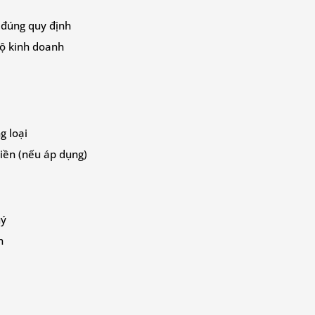
 đúng quy định
ộ kinh doanh
g loại
tiền (nếu áp dụng)
uý
h