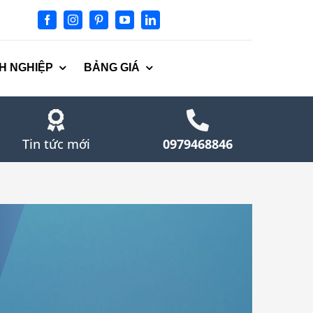
H NGHIỆP
BẢNG GIÁ
Tin tức mới
0979468846