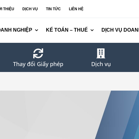
ỚI THIỆU
DỊCH VỤ
TIN TỨC
LIÊN HỆ
OANH NGHIỆP
KẾ TOÁN – THUẾ
DỊCH VỤ DOAN
Thay đổi Giấy phép
Dịch vụ