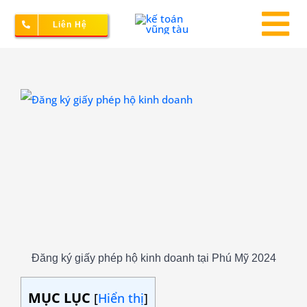
Skip
Liên Hệ
to
To
content
Na
Thành lập doanh nghiệp
View
Larger
Image
Kế toán – Thuế
Dịch vụ doanh nghiệp
Bảng giá
Đăng ký giấy phép hộ kinh doanh tại Phú Mỹ 2024
MỤC LỤC
[
Hiển thị
]