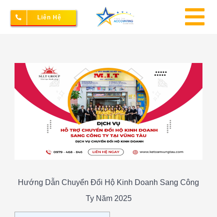
Skip
Liên Hệ
to
To
content
Na
Thành lập doanh nghiệp
View
Larger
Image
Kế toán – Thuế
Dịch vụ doanh nghiệp
Bảng giá
Hướng Dẫn Chuyển Đổi Hộ Kinh Doanh Sang Công
Ty Năm 2025