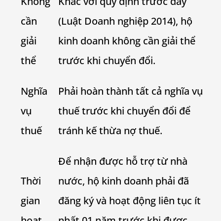
Không
Khác với quy định trước đây
cần
(Luật Doanh nghiệp 2014), hộ
giải
kinh doanh không cần giải thể
thể
trước khi chuyển đổi.
Nghĩa
Phải hoàn thành tất cả nghĩa vụ
vụ
thuế trước khi chuyển đổi để
thuế
tránh kế thừa nợ thuế.
Để nhận được hỗ trợ từ nhà
Thời
nước, hộ kinh doanh phải đã
gian
đăng ký và hoạt động liên tục ít
hoạt
nhất 01 năm trước khi được