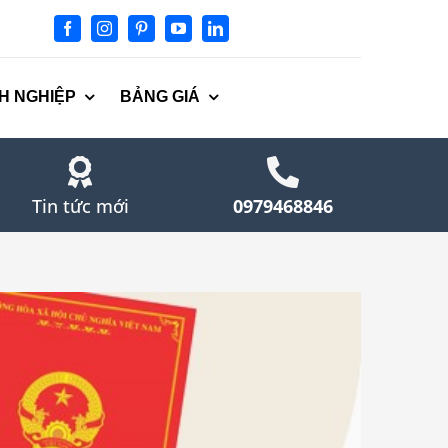
H NGHIỆP
BẢNG GIÁ
Tin tức mới
0979468846