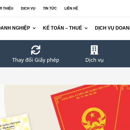
ỚI THIỆU
DỊCH VỤ
TIN TỨC
LIÊN HỆ
OANH NGHIỆP
KẾ TOÁN – THUẾ
DỊCH VỤ DOAN
Thay đổi Giấy phép
Dịch vụ