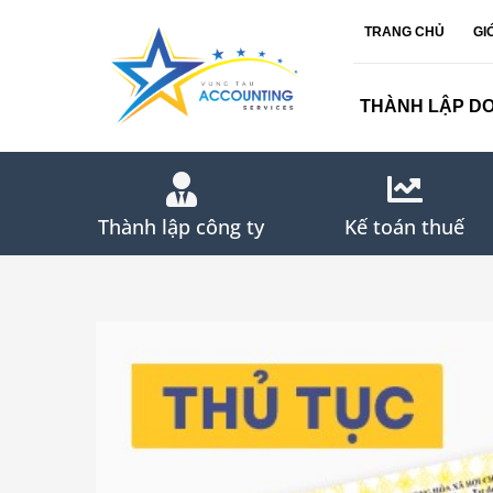
Skip
TRANG CHỦ
GI
to
content
THÀNH LẬP D
Thành lập công ty
Kế toán thuế
View
Larger
Image