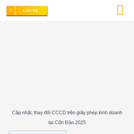
Skip
Liên Hệ
To
to
content
Na
View
Larger
Image
Cập nhật, thay đổi CCCD trên giấy phép kinh doanh
tại Côn Đảo 2025