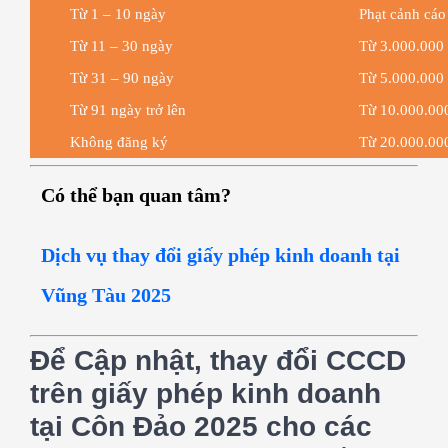
Từ 1 – 10 ngày
Phạt cảnh cáo
Từ 11 – 30 ngày
Từ 3.000.000
Từ 31 – 90 ngày
Từ 5.000.000
Từ 91 ngày trở lên
Từ 10.000.00
Không đăng ký
Từ 20.000.00
Có thể bạn quan tâm?
Dịch vụ thay đổi giấy phép kinh doanh tại
Vũng Tàu 2025
Để Cập nhật, thay đổi CCCD
trên giấy phép kinh doanh
tại Côn Đảo 2025 cho các