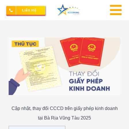
Skip
Liên Hệ
to
To
content
Na
Thành lập doanh nghiệp
View
Larger
Image
Kế toán – Thuế
Dịch vụ doanh nghiệp
Bảng giá
Cập nhật, thay đổi CCCD trên giấy phép kinh doanh
tại Bà Rịa Vũng Tàu 2025