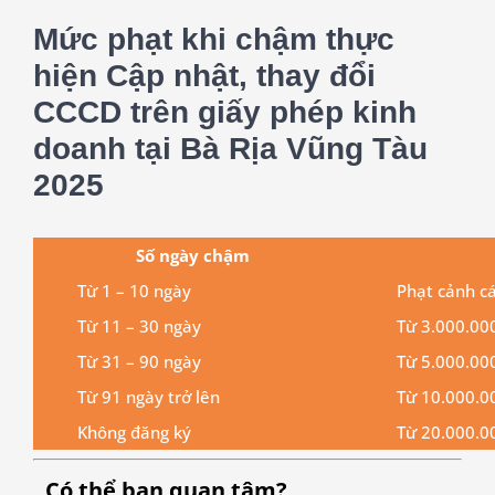
Mức phạt khi chậm thực
hiện Cập nhật, thay đổi
CCCD trên giấy phép kinh
doanh tại Bà Rịa Vũng Tàu
2025
Số ngày chậm
Từ 1 – 10 ngày
Phạt cảnh c
Từ 11 – 30 ngày
Từ 3.000.00
Từ 31 – 90 ngày
Từ 5.000.00
Từ 91 ngày trở lên
Từ 10.000.0
Không đăng ký
Từ 20.000.0
Có thể bạn quan tâm?